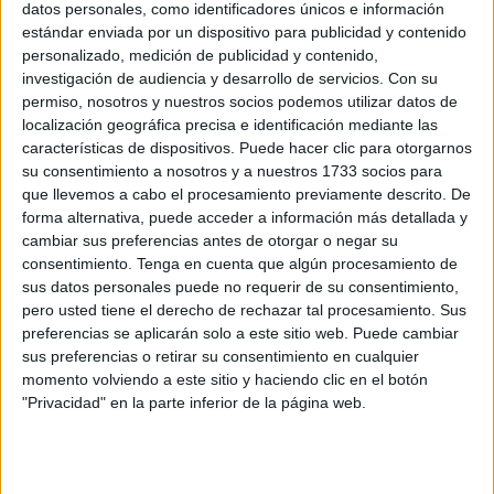
Comercial Abierto, consultados los servicios técnicos de la
datos personales, como identificadores únicos e información
Consejería de
Sanidad
, Consumo y Gobernación, y tras
estándar enviada por un dispositivo para publicidad y contenido
personalizado, medición de publicidad y contenido,
recabar el parecer de los grupos políticos de la Asamblea,
investigación de audiencia y desarrollo de servicios.
Con su
el Gobierno ha decidido que el horario de
cierre
de las
permiso, nosotros y nuestros socios podemos utilizar datos de
actividades no esenciales sea el de las 20:00 horas, en
localización geográfica precisa e identificación mediante las
vez de el de las 18:00 horas, como en un principio se
características de dispositivos. Puede hacer clic para otorgarnos
su consentimiento a nosotros y a nuestros 1733 socios para
barajaba.
que llevemos a cabo el procesamiento previamente descrito. De
forma alternativa, puede acceder a información más detallada y
Dicha decisión será incorporada al decreto del consejero
cambiar sus preferencias antes de otorgar o negar su
de Sanidad, que está previsto se remita el lunes al
consentimiento.
Tenga en cuenta que algún procesamiento de
Tribunal Superior de Justicia de Andalucía, a efectos de su
sus datos personales puede no requerir de su consentimiento,
preceptiva validación.
pero usted tiene el derecho de rechazar tal procesamiento. Sus
preferencias se aplicarán solo a este sitio web. Puede cambiar
El presidente de la Ciudad, Juan Vivas, había trasladado
sus preferencias o retirar su consentimiento en cualquier
momento volviendo a este sitio y haciendo clic en el botón
este viernes a los distintos portavoces de las formaciones
"Privacidad" en la parte inferior de la página web.
políticas con representación en la Asamblea la propuesta
de cerrar la actividad no esencial a partir de las seis de la
tarde, siguiendo el mismo procedimiento de Andalucía en