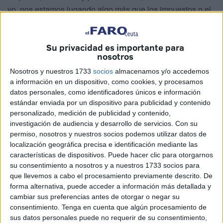
yo, nos estamos jugando algo más que los impuestos o el
sistema de pensiones.
Ya las urnas hablaron. Ahora se trata de conocer qué nos
Su privacidad es importante para
va a hacer sudar más, o si se va a presentar como sudor
nosotros
de esfuerzo o sudor frío. No se trata de si un partido u otro
Nosotros y nuestros 1733
socios
almacenamos y/o accedemos
de los 3, o quizá 4, que aspiran a gobernar, tendrán éxito.
a información en un dispositivo, como cookies, y procesamos
datos personales, como identificadores únicos e información
Se trata de continuismo o piromanía. Espero que no haya
estándar enviada por un dispositivo para publicidad y contenido
caído en el engaño, en la gran cortina de humo de tener
personalizado, medición de publicidad y contenido,
que elegir entre que le sustraigan el dinero o que le roben
investigación de audiencia y desarrollo de servicios.
Con su
las libertades, porque a la corrupción les pasa un poco
permiso, nosotros y nuestros socios podemos utilizar datos de
localización geográfica precisa e identificación mediante las
como a las meigas, la mayoría no es, aunque haberlas
características de dispositivos. Puede hacer clic para otorgarnos
haylas; ahora bien, los liberticidas echan un tufillo a
su consentimiento a nosotros y a nuestros 1733 socios para
guillotina que el mismo Pablo Iglesias aseveraba en su
que llevemos a cabo el procesamiento previamente descrito. De
programa “Fort Apache” con una de sus frases lapidarias:
forma alternativa, puede acceder a información más detallada y
“La guillotina es la madre de la democracia” ¡Toma ya!
cambiar sus preferencias antes de otorgar o negar su
consentimiento.
Tenga en cuenta que algún procesamiento de
De cualquier forma las urnas se pronunciaron y volvió a
sus datos personales puede no requerir de su consentimiento,