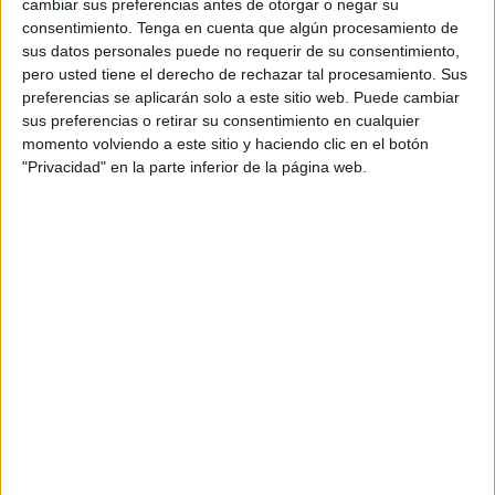
produjo el temporal”, ha resumido.
cambiar sus preferencias antes de otorgar o negar su
consentimiento.
Tenga en cuenta que algún procesamiento de
Más preocupado se ha mostrado el presidente por
sus datos personales puede no requerir de su consentimiento,
pero usted tiene el derecho de rechazar tal procesamiento. Sus
recuperar cuanto antes el ascensor de La Ribera para
preferencias se aplicarán solo a este sitio web. Puede cambiar
garantizar el acceso de las personas con problemas de
sus preferencias o retirar su consentimiento en cualquier
movilidad. “Hay usuarios que no tienen posibilidad de
momento volviendo a este sitio y haciendo clic en el botón
acceder por la declaración de emergencia del puente que
"Privacidad" en la parte inferior de la página web.
sustenta el Paseo Colón, el Mercado y la Almina, pero sé
por la Dirección Facultativa que en los próximos días se
quiere aplicar medidas para ponerlo en servicio mientras
se lleva a cabo el apuntalamiento de los pilares con la
debida seguridad para las personas, que es lo primero”, ha
adelantado.
Vivas ha explicado que “nos enfrentábamos a la decisión
de suspender el funcionamiento del ascensor o de que se
cayera el Paseo Colón y esta segunda cuestión era
prioritaria”, ha explicado la disyuntiva a la que se enfrentó