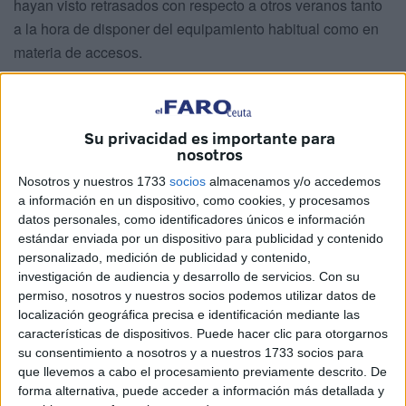
hayan visto retrasados con respecto a otros veranos tanto
a la hora de disponer del equipamiento habitual como en
materia de accesos.
“No hemos tenido suerte... Tuvimos un temporal que se
llevó toda la arena y que dejó destrozadas las playas, lo
que provocó
una actuación de emergencia por parte de
Su privacidad es importante para
nosotros
Costas
y nosotros hemos actuado de manera coordinada
y apoyando sus medidas”, ha resumido en declaraciones a
Nosotros y nuestros 1733
socios
almacenamos y/o accedemos
a información en un dispositivo, como cookies, y procesamos
los medios antes de partir hacia San Antonio.
datos personales, como identificadores únicos e información
estándar enviada por un dispositivo para publicidad y contenido
Vivas ha recordado que “ya se ha repuesto la arena que se
personalizado, medición de publicidad y contenido,
perdió, incluso más, aunque de peor calidad, y ahora se
investigación de audiencia y desarrollo de servicios.
Con su
están llevando a cabo actuaciones necesarias para que
permiso, nosotros y nuestros socios podemos utilizar datos de
tenga la textura o el tamaño que los usuarios demandan”.
localización geográfica precisa e identificación mediante las
características de dispositivos. Puede hacer clic para otorgarnos
El cribado de los áridos de La Ribera
comenzó la
su consentimiento a nosotros y a nuestros 1733 socios para
semana pasada y está previsto que termine a finales de
que llevemos a cabo el procesamiento previamente descrito. De
esta. “Se está trabajando, no se ha parado, desde que se
forma alternativa, puede acceder a información más detallada y