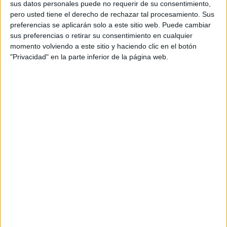
sus datos personales puede no requerir de su consentimiento,
“Hoy Vivas demostró más que nunca que busca más el
pero usted tiene el derecho de rechazar tal procesamiento. Sus
apoyo de Vox que el de la gente de Ceuta”. Consideración
preferencias se aplicarán solo a este sitio web. Puede cambiar
que desencadenó en una serie de aplausos de sus
sus preferencias o retirar su consentimiento en cualquier
seguidores que tampoco se habían detenido a leer y
momento volviendo a este sitio y haciendo clic en el botón
"Privacidad" en la parte inferior de la página web.
comprender la respuesta recogida en el citado periódico.
Gutiérrez “miente de manera
deliberada”
Para el candidato popular lo que está haciendo Gutiérrez
con estas consideraciones es mentir de manera
deliberada. Algo que lamenta porque, considera, esa no
debe ser la tónica de unas elecciones que debieran
sustentarse en un juego limpio.
Lo que hace el socialista “es un intento de confundir al
electorado, uno más. Prueba de que el señor Gutiérrez