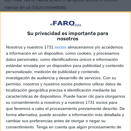
menos en un futuro inmediato.
Una postura sobre la que nunca han existido cambios en
este discurrir político, por eso el popular no entiende que el
Su privacidad es importante para
líder socialista, Juan Gutiérrez, aproveche sus redes
nosotros
sociales para faltar a la verdad diciendo todo lo contrario
Nosotros y nuestros 1731
socios
almacenamos y/o accedemos
después de interpretar a su antojo unas declaraciones
a información en un dispositivo, como cookies, y procesamos
hechas por Vivas en una entrevista publicada este
datos personales, como identificadores únicos e información
domingo por el diario
La Razón
.
estándar enviada por un dispositivo para publicidad y contenido
personalizado, medición de publicidad y contenido,
¿Qué es lo que respondía el candidato popular a la
investigación de audiencia y desarrollo de servicios.
Con su
permiso, nosotros y nuestros socios podemos utilizar datos de
pregunta del rotativo nacional sobre el papel que puede
localización geográfica precisa e identificación mediante las
jugar Vox en Ceuta y la posibilidad de un pacto?
características de dispositivos. Puede hacer clic para otorgarnos
Textualmente que: “
Nosotros no vamos a pactar con
su consentimiento a nosotros y a nuestros 1731 socios para
Vox
. Las
elecciones
aquí se dividen en la candidatura del
que llevemos a cabo el procesamiento previamente descrito. De
PP y la del
PSOE
”.
forma alternativa, puede acceder a información más detallada y
cambiar sus preferencias antes de otorgar o negar su
¿Y qué es lo que interpretó de este asunto Gutiérrez?:
consentimiento.
Tenga en cuenta que algún procesamiento de