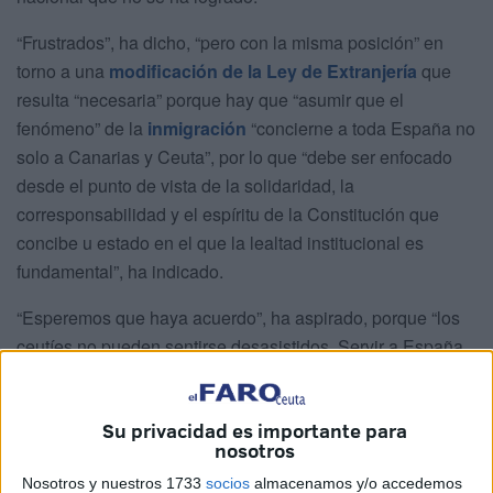
“Frustrados”, ha dicho, “pero con la misma posición” en
torno a una
modificación de la Ley de Extranjería
que
resulta “necesaria” porque hay que “asumir que el
fenómeno” de la
inmigración
“concierne a toda España no
solo a Canarias y Ceuta”, por lo que “debe ser enfocado
desde el punto de vista de la solidaridad, la
corresponsabilidad y el espíritu de la Constitución que
concibe u estado en el que la lealtad institucional es
fundamental”, ha indicado.
“Esperemos que haya acuerdo”, ha aspirado, porque “los
ceutíes no pueden sentirse desasistidos. Servir a España
es nuestro cometido, y tenemos que encontrar en este
estado descentralizado y complejo, en el gobierno de la
Su privacidad es importante para
Nación y en las distintas Comunidades Autónomas, una
nosotros
respuesta” adecuada.
Nosotros y nuestros 1733
socios
almacenamos y/o accedemos