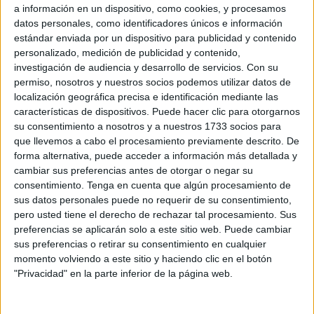
La reunión entre el Gobierno central, el PP y los ejecutivos
a información en un dispositivo, como cookies, y procesamos
datos personales, como identificadores únicos e información
de Canarias y de Ceuta para abordar la acogida de
estándar enviada por un dispositivo para publicidad y contenido
menores extranjeros no acompañados y su reparto entre
personalizado, medición de publicidad y contenido,
las comunidades autónomas de todo el territorio nacional,
investigación de audiencia y desarrollo de servicios.
Con su
ante el colapso que sufren esos dos territorios ha
permiso, nosotros y nuestros socios podemos utilizar datos de
localización geográfica precisa e identificación mediante las
terminado sin acuerdo.
características de dispositivos. Puede hacer clic para otorgarnos
su consentimiento a nosotros y a nuestros 1733 socios para
El Gobierno nacional ha insistido en la reunión en que la
que llevemos a cabo el procesamiento previamente descrito. De
solución debe pasar por la reforma del artículo 35 de la
forma alternativa, puede acceder a información más detallada y
Ley de extranjería para que las comunidades autónomas
cambiar sus preferencias antes de otorgar o negar su
se vean obligadas a acoger a esos menores, en tanto que
consentimiento.
Tenga en cuenta que algún procesamiento de
sus datos personales puede no requerir de su consentimiento,
el Partido Popular ha exigido al Ejecutivo que ponga sobre
pero usted tiene el derecho de rechazar tal procesamiento. Sus
la mesa un debate más a fondo sobre la política migratoria.
preferencias se aplicarán solo a este sitio web. Puede cambiar
sus preferencias o retirar su consentimiento en cualquier
momento volviendo a este sitio y haciendo clic en el botón
"Privacidad" en la parte inferior de la página web.