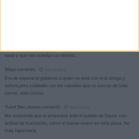
ni estar aquí.
Ceuti
comentó:
hace 2 años
Para hipócritas ya tenemos al PP .
Harto de aguantar...
comentó:
hace 2 años
El interés de estos individuos por gente a la que no se le debe
nada y que nos cuestan un dineral...
Wippi
comentó:
hace 2 años
Era de esperar,el gobierno a quien no está con el lo ahoga y
asfixia,pero cuidadito con los caballas que no somos de todo
comer, oído cocina.
Yusef Ben Jeresa
comentó:
hace 2 años
Me sorprende que te presentes ante el pueblo de Ceuta, con
actitud de frustración, cómo si fueras nuevo en esta plaza. No
más hipocresía.