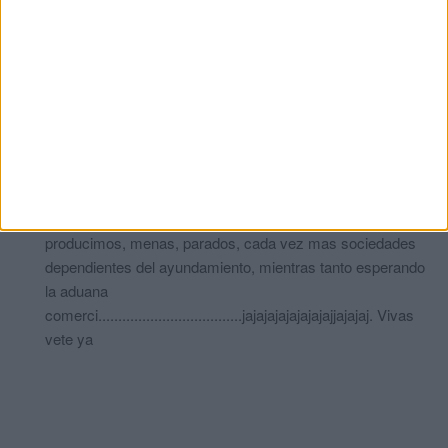
530 empleados más de golpe para el ayuntamiento sin haber
pasado una oposición encima, esta ciudad es inviable si no
estuviera totalmente subvencionada, 0 creación de empresas, 0
autónomos , 0 iniciativa privada , después no nos llevemos las
manos a la cabeza cuando nos vean como un pesado lastre
desde la península.
Paco
comentó:
hace 3 años
correcto no lo podrias haber explicado mejor. Que
producimos, menas, parados, cada vez mas sociedades
dependientes del ayundamiento, mientras tanto esperando
la aduana
comerci....................................jajajajajajajajajjajajaj. Vivas
vete ya