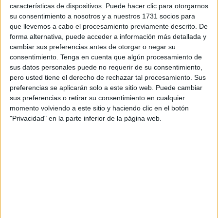
este lunes ha salido persuadido casi del todo también el
características de dispositivos. Puede hacer clic para otorgarnos
presidente del órgano de representación, el ugetista
su consentimiento a nosotros y a nuestros 1731 socios para
que llevemos a cabo el procesamiento previamente descrito. De
Agustín Miranda.
forma alternativa, puede acceder a información más detallada y
cambiar sus preferencias antes de otorgar o negar su
consentimiento.
Tenga en cuenta que algún procesamiento de
sus datos personales puede no requerir de su consentimiento,
pero usted tiene el derecho de rechazar tal procesamiento. Sus
preferencias se aplicarán solo a este sitio web. Puede cambiar
sus preferencias o retirar su consentimiento en cualquier
momento volviendo a este sitio y haciendo clic en el botón
"Privacidad" en la parte inferior de la página web.
“El presidente se ha comprometido a mirar ya los
incumplimientos que ya se estaban dando del Convenio,