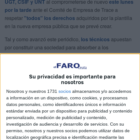
UGT, CSIF y UNT
al comprometerse de nuevo
este lunes
por la tarde
ante el Comité de Empresa de Trace a
respetar
"todos" los derechos
adquiridos por la plantilla
en la nueva empresa pública que se prevé crear.
Tal y como avanzó este periódico,
los técnicos
apuestan
por constituir una sociedad para absorber a los
trabajadores que se subrogarían (unos 530, con carácter
general todos los que tengan más de seis meses de
antigüedad) para asumir “íntegro” el
actual Convenio
Su privacidad es importante para
Colectivo del sector
de limpieza viaria vigente con
nosotros
carácter retroactivo desde el 1 de enero de 2022 hasta el
Nosotros y nuestros 1731
socios
almacenamos y/o accedemos
próximo 31 de diciembre.
a información en un dispositivo, como cookies, y procesamos
datos personales, como identificadores únicos e información
De las virtudes de la municipalización ya estaba
estándar enviada por un dispositivo para publicidad y contenido
convencida la mayoría del Pleno (PP, Vox, MDyC y Ceuta
personalizado, medición de publicidad y contenido,
investigación de audiencia y desarrollo de servicios.
Con su
Ya!) y parte del Comité de Empresa de
Trace
(CCOO y
permiso, nosotros y nuestros socios podemos utilizar datos de
Solidaridad). Del encuentro en el Palacio autonómico de
localización geográfica precisa e identificación mediante las