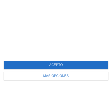
ampliación de jornada para el personal de fin de semana
ya no lo serán, pues la Ciudad recurrirá al Plan de Empleo
y las Brigadas Verdes, como ya pasó en San Juan”.
ACEPTO
MÁS OPCIONES
Tags:
Gobierno de Ceuta
Juan Vivas
Limpieza
Sindicatos
Trace