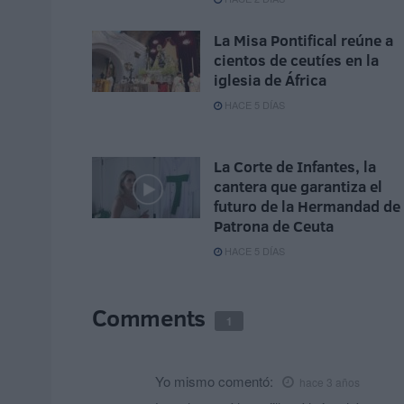
La Misa Pontifical reúne a
cientos de ceutíes en la
iglesia de África
HACE 5 DÍAS
La Corte de Infantes, la
cantera que garantiza el
futuro de la Hermandad de 
Patrona de Ceuta
HACE 5 DÍAS
Comments
1
Yo mismo
comentó:
hace 3 años