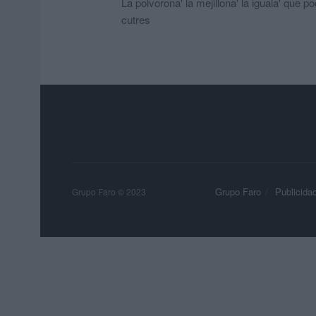
La polvorona' la mejillona' la iguala' que
cutres
Grupo Faro
Publicida
Grupo Faro © 2023