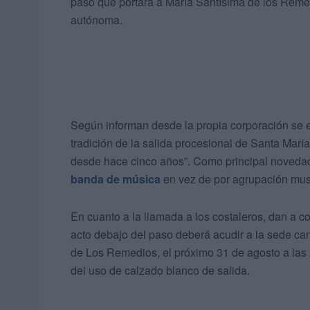
paso que portará a María Santísima de los Reme
autónoma.
Según informan desde la propia corporación se e
tradición de la salida procesional de Santa Mar
desde hace cinco años”. Como principal novedad,
banda de música
en vez de por agrupación mus
En cuanto a la llamada a los costaleros, dan a c
acto debajo del paso deberá acudir a la sede c
de Los Remedios, el próximo 31 de agosto a las 
del uso de calzado blanco de salida.