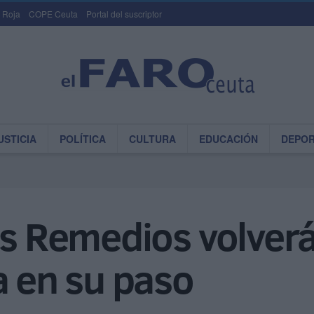
 Roja
COPE Ceuta
Portal del suscriptor
USTICIA
POLÍTICA
CULTURA
EDUCACIÓN
DEPO
os Remedios volverá
a en su paso