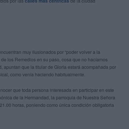
dios por las
calles más céntricas
de la ciudad
ncuentran muy ilusionados por “poder volver a la
ía de los Remedios en su paso, cosa que no hacíamos
 apuntan que la titular de Gloria estará acompañada por
ical, como venía haciendo habitualmente.
onocer que toda persona interesada en participar en este
anónica de la Hermandad, la parroquia de Nuestra Señora
21.00 horas, poniendo como única condición obligatoria