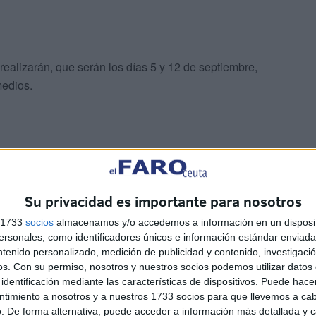
ealizarán, que serán los días 5 y 12 de septiembre,
medios.
ncuentran inmersos en la confección de los cultos que se
Su privacidad es importante para nosotros
 Santísima de los Remedios, que consistirá en un Solemne
s 1733
socios
almacenamos y/o accedemos a información en un disposit
l 23 de septiembre, y otro acto, aun por concretar, que se
sonales, como identificadores únicos e información estándar enviada 
ntenido personalizado, medición de publicidad y contenido, investigaci
os.
Con su permiso, nosotros y nuestros socios podemos utilizar datos 
identificación mediante las características de dispositivos. Puede hacer
 de redes sociales, ampliarán la información sobre estos
ntimiento a nosotros y a nuestros 1733 socios para que llevemos a ca
de la procesión del día 23 de septiembre, acompañando a
. De forma alternativa, puede acceder a información más detallada y 