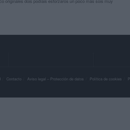
 poco originales dois podíais esforzaros un poco más sois muy
d
Contacto
Aviso legal – Protección de datos
Política de cookies
P