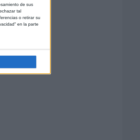
esamiento de sus
echazar tal
erencias o retirar su
vacidad" en la parte