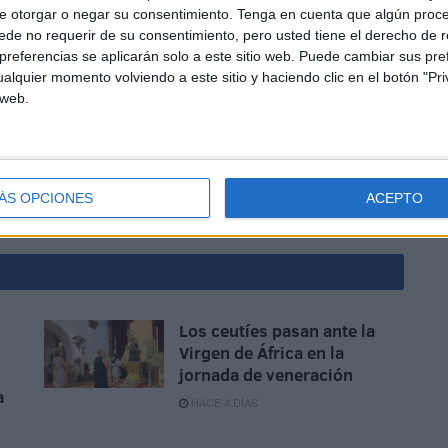
ación, animando a todos los ceutíes que lo deseen a
e otorgar o negar su consentimiento.
Tenga en cuenta que algún proc
de no requerir de su consentimiento, pero usted tiene el derecho de r
referencias se aplicarán solo a este sitio web. Puede cambiar sus pref
alquier momento volviendo a este sitio y haciendo clic en el botón "Pri
 web.
ÁS OPCIONES
ACEPTO
sica
Los ceutíes pasan ante la
Virgen de África en la
jornada de veneración
a
HACE 4 DÍAS