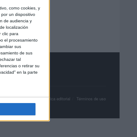
ivo, como cookies, y
por un dispositivo
ón de audiencia y
de localización
 clic para
bo el procesamiento
cambiar sus
esamiento de sus
echazar tal
erencias o retirar su
vacidad" en la parte
olítica de privacidad
Política editorial
Términos de uso