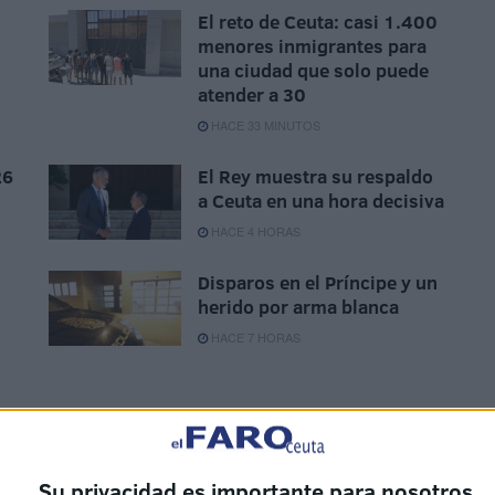
El reto de Ceuta: casi 1.400
menores inmigrantes para
una ciudad que solo puede
atender a 30
HACE 33 MINUTOS
26
El Rey muestra su respaldo
a Ceuta en una hora decisiva
HACE 4 HORAS
Disparos en el Príncipe y un
herido por arma blanca
HACE 7 HORAS
Su privacidad es importante para nosotros