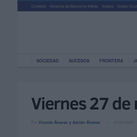
Contacto
Horarios de Barcos by Kikoto
Vuelos
Sorteo Cruz
SOCIEDAD
SUCESOS
FRONTERA
J
Viernes 27 de
Por
Vicente Álvarez y Adrián Álvarez
27/03/2026 -