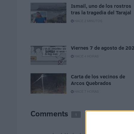
Ismail, uno de los rostros
tras la tragedia del Tarajal
HACE 2 MINUTOS
Viernes 7 de agosto de 20
HACE 4 HORAS
Carta de los vecinos de
Arcos Quebrados
HACE 7 HORAS
Comments
1