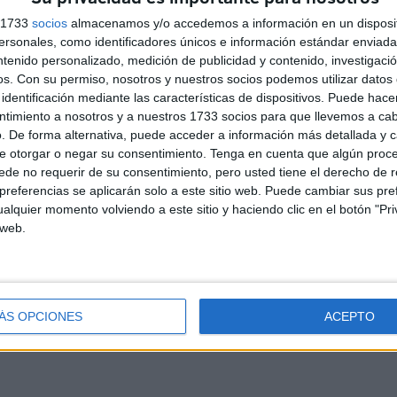
s 1733
socios
almacenamos y/o accedemos a información en un disposit
ue nos creamos lo que no somos, ni nuestras leyes están a la
sonales, como identificadores únicos e información estándar enviada 
y España est mejor que ayer antes de las 6. Espero y deseo
ntenido personalizado, medición de publicidad y contenido, investigaci
 supimos darle.
os.
Con su permiso, nosotros y nuestros socios podemos utilizar datos 
identificación mediante las características de dispositivos. Puede hacer
ntimiento a nosotros y a nuestros 1733 socios para que llevemos a ca
. De forma alternativa, puede acceder a información más detallada y 
e otorgar o negar su consentimiento.
Tenga en cuenta que algún proc
de no requerir de su consentimiento, pero usted tiene el derecho de r
referencias se aplicarán solo a este sitio web. Puede cambiar sus pref
alquier momento volviendo a este sitio y haciendo clic en el botón "Pri
 web.
d
Contacto
Aviso legal – Protección de datos
Política de cookies
P
ÁS OPCIONES
ACEPTO