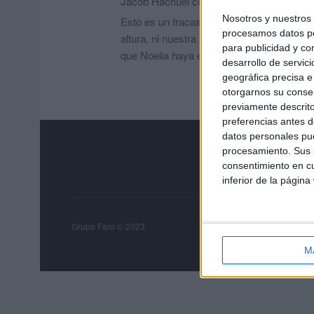
Jacob Hachuel
comentó:
hace 4 meses
Nosotros y nuestro
Esto es un fracaso de todos. Por mucho q
procesamos datos per
altura, ni nuestra sanidad tampoco, ni ho
para publicidad y co
que Noelia haya encontrado la paz que no
desarrollo de servici
geográfica precisa e 
otorgarnos su conse
previamente descrito
preferencias antes d
datos personales pue
procesamiento. Sus p
consentimiento en cu
inferior de la página
Grupo Faro
Publicida
Grupo Faro © 2023
M