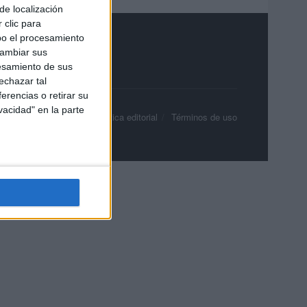
de localización
 clic para
bo el procesamiento
cambiar sus
esamiento de sus
echazar tal
erencias o retirar su
vacidad" en la parte
olítica de privacidad
Política editorial
Términos de uso