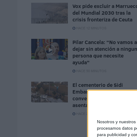
Vox pide excluir a Marruec
del Mundial 2030 tras la
crisis fronteriza de Ceuta
HACE 12 MINUTOS
Pilar Cancela: “No vamos a
dejar sin atención a ningu
persona que necesite
ayuda”
HACE 50 MINUTOS
El cementerio de Sidi
Embarek no puede
convertirse en un
asentamiento
HACE 2 HORAS
Nosotros y nuestro
procesamos datos per
para publicidad y co