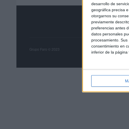
desarrollo de servici
geográfica precisa e 
otorgarnos su conse
previamente descrito
preferencias antes d
datos personales pue
procesamiento. Sus p
consentimiento en cu
Grupo Faro
Publicida
Grupo Faro © 2023
inferior de la página
M