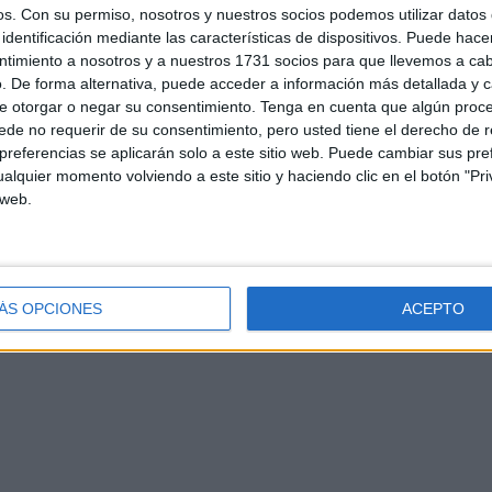
os.
Con su permiso, nosotros y nuestros socios podemos utilizar datos 
identificación mediante las características de dispositivos. Puede hacer
ntimiento a nosotros y a nuestros 1731 socios para que llevemos a ca
. De forma alternativa, puede acceder a información más detallada y 
e otorgar o negar su consentimiento.
Tenga en cuenta que algún proc
de no requerir de su consentimiento, pero usted tiene el derecho de r
referencias se aplicarán solo a este sitio web. Puede cambiar sus pref
alquier momento volviendo a este sitio y haciendo clic en el botón "Pri
d
Contacto
Aviso legal – Protección de datos
Política de cookies
P
 web.
ÁS OPCIONES
ACEPTO