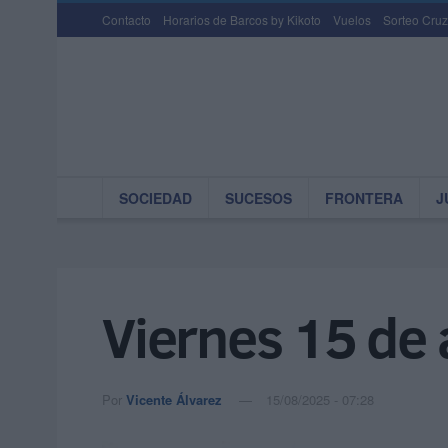
Contacto
Horarios de Barcos by Kikoto
Vuelos
Sorteo Cruz
SOCIEDAD
SUCESOS
FRONTERA
J
Viernes 15 de
Por
Vicente Álvarez
15/08/2025 - 07:28