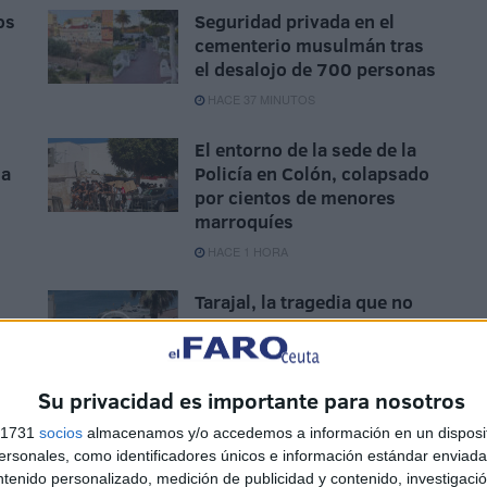
os
Seguridad privada en el
cementerio musulmán tras
el desalojo de 700 personas
HACE 37 MINUTOS
El entorno de la sede de la
na
Policía en Colón, colapsado
por cientos de menores
marroquíes
HACE 1 HORA
Tarajal, la tragedia que no
cesa: los GEAS localizan
otros 2 cadáveres
HACE 2 HORAS
Su privacidad es importante para nosotros
s 1731
socios
almacenamos y/o accedemos a información en un disposit
sonales, como identificadores únicos e información estándar enviada 
ntenido personalizado, medición de publicidad y contenido, investigaci