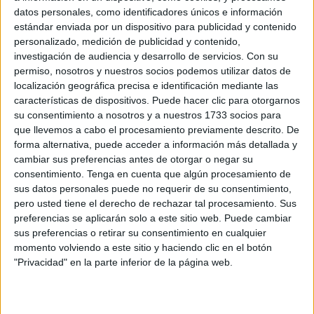
Related
Posts
datos personales, como identificadores únicos e información
estándar enviada por un dispositivo para publicidad y contenido
personalizado, medición de publicidad y contenido,
La Guardia Civil localiza un cadáver en
investigación de audiencia y desarrollo de servicios.
Con su
Juan XXIII
permiso, nosotros y nuestros socios podemos utilizar datos de
HACE 23 MINUTOS
localización geográfica precisa e identificación mediante las
características de dispositivos. Puede hacer clic para otorgarnos
Alerta alimentaria por vidrios en tarros
su consentimiento a nosotros y a nuestros 1733 socios para
de mermelada y miel
que llevemos a cabo el procesamiento previamente descrito. De
HACE 31 MINUTOS
forma alternativa, puede acceder a información más detallada y
cambiar sus preferencias antes de otorgar o negar su
Ceuta: proteger a un menor también es
consentimiento.
Tenga en cuenta que algún procesamiento de
preguntar quién le espera al otro lado
sus datos personales puede no requerir de su consentimiento,
pero usted tiene el derecho de rechazar tal procesamiento. Sus
HACE 50 MINUTOS
preferencias se aplicarán solo a este sitio web. Puede cambiar
Se multiplican en Marruecos las
sus preferencias o retirar su consentimiento en cualquier
convocatorias para una entrada masiva a
momento volviendo a este sitio y haciendo clic en el botón
España
"Privacidad" en la parte inferior de la página web.
HACE 2 HORAS
¿Has renovado tu inscripción en el