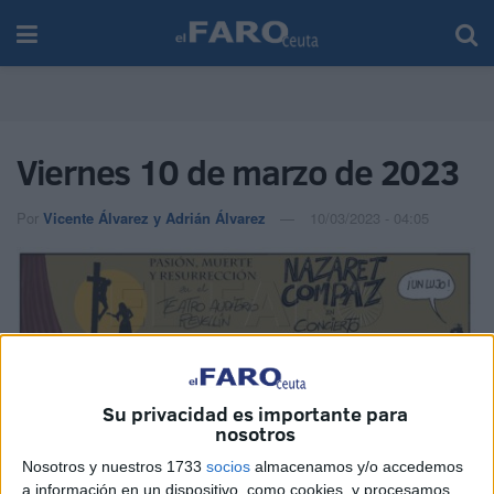
Viernes 10 de marzo de 2023
Por
Vicente Álvarez y Adrián Álvarez
10/03/2023 - 04:05
Su privacidad es importante para
nosotros
Nosotros y nuestros 1733
socios
almacenamos y/o accedemos
a información en un dispositivo, como cookies, y procesamos