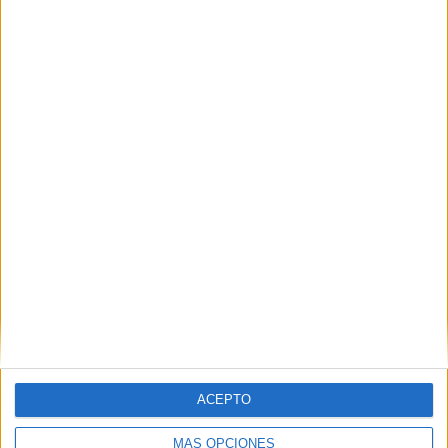
padrón cada dos años? Comprueba si ha
caducado
HACE 3 HORAS
El inmigrante que llegó en parapente a
Benzú en pleno blindaje de la frontera
con Marruecos
HACE 3 HORAS
ACEPTO
MÁS OPCIONES