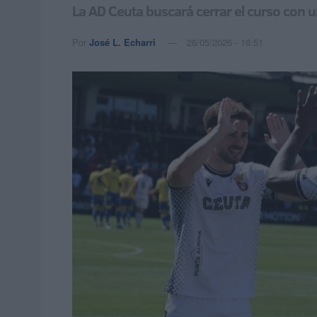
La AD Ceuta buscará cerrar el curso con u
Por
José L. Echarri
26/05/2026 - 16:51