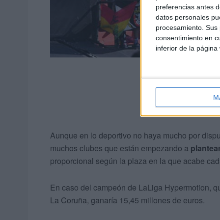
preferencias antes d
datos personales pue
procesamiento. Sus p
consentimiento en cu
inferior de la página
M
Aunque en lo deportivo no haya mucho por disputa
muchos clubes que están empezando a
plantear
proporcional según la plaza en la que acabe cad
En caso del campeón de LaLiga Hypermotion, que
La Coruña, ganaría 15,45 millones de euros.