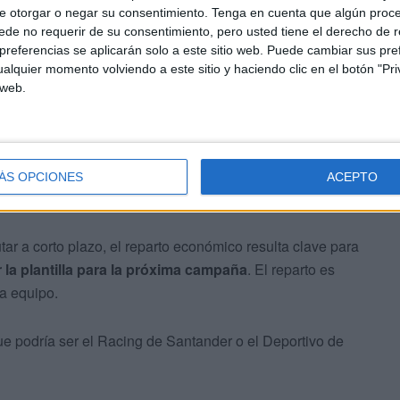
e otorgar o negar su consentimiento.
Tenga en cuenta que algún proc
de no requerir de su consentimiento, pero usted tiene el derecho de r
referencias se aplicarán solo a este sitio web. Puede cambiar sus pref
alquier momento volviendo a este sitio y haciendo clic en el botón "Pri
 web.
ÁS OPCIONES
ACEPTO
r a corto plazo, el reparto económico resulta clave para
 la plantilla para la próxima campaña
. El reparto es
a equipo.
 podría ser el Racing de Santander o el Deportivo de