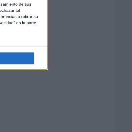
esamiento de sus
echazar tal
erencias o retirar su
vacidad" en la parte