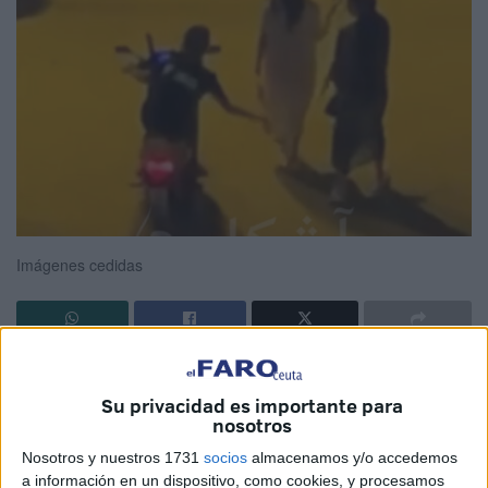
Imágenes cedidas
Un vídeo difundido en redes sociales, que documenta el
momento en que
un individuo acosa a una joven en el
Su privacidad es importante para
nosotros
paseo marítimo
de la ciudad de la ciudad de Tánger, ha
generado una oleada de indignación entre los usuarios de
Nosotros y nuestros 1731
socios
almacenamos y/o accedemos
a información en un dispositivo, como cookies, y procesamos
las plataformas digitales.