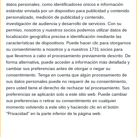
datos personales, como identificadores únicos e información
estándar enviada por un dispositivo para publicidad y contenido
Este documento gráfico ha provocado que muchas de
personalizado, medición de publicidad y contenido,
estas personas de las redes sociales lleven a cabo
investigación de audiencia y desarrollo de servicios.
Con su
llamados urgentes para que las autoridades de
permiso, nosotros y nuestros socios podemos utilizar datos de
seguridad intervengan
.
localización geográfica precisa e identificación mediante las
características de dispositivos. Puede hacer clic para otorgarnos
Según explica el medio de comunicación marroquí
su consentimiento a nosotros y a nuestros 1731 socios para
achkayen.com, en las imágenes, que se viralizaron
que llevemos a cabo el procesamiento previamente descrito. De
forma alternativa, puede acceder a información más detallada y
rápidamente, se ve a un individuo a bordo de una
cambiar sus preferencias antes de otorgar o negar su
motocicleta acercarse a una chica que caminaba por la
consentimiento.
Tenga en cuenta que algún procesamiento de
acera, para luego
abofetearla en el culo de forma
sus datos personales puede no requerir de su consentimiento,
humillante
, antes de huir sin que hasta el momento se
pero usted tiene el derecho de rechazar tal procesamiento. Sus
preferencias se aplicarán solo a este sitio web. Puede cambiar
haya podido identificar su identidad.
sus preferencias o retirar su consentimiento en cualquier
momento volviendo a este sitio y haciendo clic en el botón
"Privacidad" en la parte inferior de la página web.