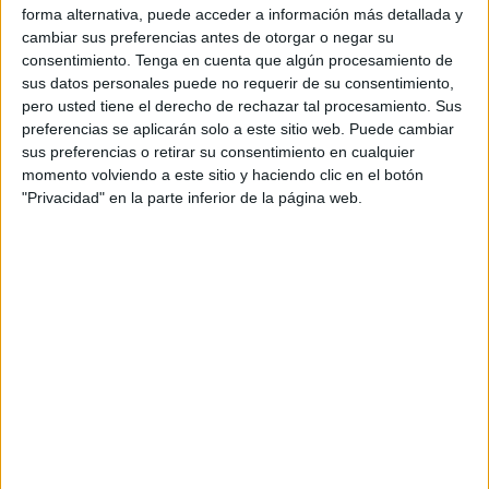
que hay en la calle y así pasa los días en una ciudad que
forma alternativa, puede acceder a información más detallada y
sigue arrastrando la asignatura pendiente de un albergue
cambiar sus preferencias antes de otorgar o negar su
social.
consentimiento.
Tenga en cuenta que algún procesamiento de
sus datos personales puede no requerir de su consentimiento,
Aquí nuestros mandamases piensan mucho en la
pero usted tiene el derecho de rechazar tal procesamiento. Sus
preferencias se aplicarán solo a este sitio web. Puede cambiar
economía verde, azul e inteligente. Como loros nos hablan
sus preferencias o retirar su consentimiento en cualquier
del futuro de Ceuta y nos repiten la lección bien aprendida.
momento volviendo a este sitio y haciendo clic en el botón
Nos hablan del mundo virtual, del futuro, de la apuesta por
"Privacidad" en la parte inferior de la página web.
lo tecnológico. Y lo hacen en un pueblo en el que se
permite que un hombre deambule por la calle, coma de las
basuras, duerma en colchones viejos.
Es lo más absurdo e indecente que puede suceder. Hadú
habla, alza la voz y reclama la atención a personas
vulnerables como es el caso.
Ceuta nunca se ha preocupado por tener un albergue
social. Y cuando por fin lo estaba construyendo vino el
fiscal a tirarle de las orejas al alcalde y su comitiva por no