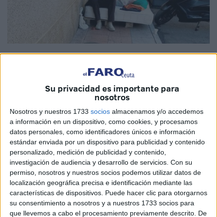
Imagen de archivo
Su privacidad es importante para
nosotros
Vecinos de Hadú hablan, también lo hacen los
Nosotros y nuestros 1733
socios
almacenamos y/o accedemos
comerciantes. Piden ayuda para un indigente con
a información en un dispositivo, como cookies, y procesamos
secuelas de haber sufrido un ictus y reclaman la actuación
datos personales, como identificadores únicos e información
urgente de Asuntos Sociales.
estándar enviada por un dispositivo para publicidad y contenido
personalizado, medición de publicidad y contenido,
Es increíble que se esté pidiendo esto, que ciudadanos
investigación de audiencia y desarrollo de servicios.
Con su
permiso, nosotros y nuestros socios podemos utilizar datos de
estén reclamando a la todopoderosa administración que
localización geográfica precisa e identificación mediante las
cumpla con su deber.
características de dispositivos. Puede hacer clic para otorgarnos
su consentimiento a nosotros y a nuestros 1733 socios para
Este hombre rebusca en la basura, duerme entre enseres
que llevemos a cabo el procesamiento previamente descrito. De