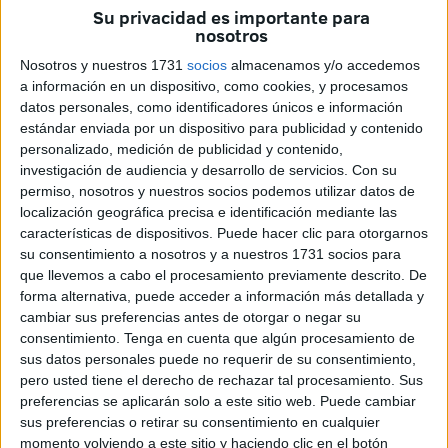
Su privacidad es importante para
encuentro de la octava jornada al Club Baloncesto Medina
nosotros
Sidonia por un marcador final de 78-44 en un partido
Nosotros y nuestros 1731
socios
almacenamos y/o accedemos
disputado como local en el pabellón ‘Andrés Mateo’ de
a información en un dispositivo, como cookies, y procesamos
Algeciras ante la negativa de su rival de desplazarse a
datos personales, como identificadores únicos e información
nuestra ciudad.
estándar enviada por un dispositivo para publicidad y contenido
personalizado, medición de publicidad y contenido,
El Unión Baloncesto Ceuta jugó con Jesús Antón (25),
investigación de audiencia y desarrollo de servicios.
Con su
Pablo Vázquez (8), Yassin Mohamed (2), Abdenoor
permiso, nosotros y nuestros socios podemos utilizar datos de
localización geográfica precisa e identificación mediante las
Gomari (18), Rubén Milanes, José Javier Pérez (2),
características de dispositivos. Puede hacer clic para otorgarnos
Mustafa Ahmed (9), Javier Benítez (7), Luis Molina (2),
su consentimiento a nosotros y a nuestros 1731 socios para
Pedro de Paúl (3), Carlos Redondo (2), Martín Moreno y
que llevemos a cabo el procesamiento previamente descrito. De
Taufek Benhake.
forma alternativa, puede acceder a información más detallada y
cambiar sus preferencias antes de otorgar o negar su
El encuentro comenzaba igualado con el primer parcial
consentimiento.
Tenga en cuenta que algún procesamiento de
para los visitantes que se lo llevaron por 18-20 pero los de
sus datos personales puede no requerir de su consentimiento,
pero usted tiene el derecho de rechazar tal procesamiento. Sus
Eduardo Benítez reaccionaron y ganaron el segundo por
preferencias se aplicarán solo a este sitio web. Puede cambiar
23-3 para llegar al descanso 41-23.
sus preferencias o retirar su consentimiento en cualquier
momento volviendo a este sitio y haciendo clic en el botón