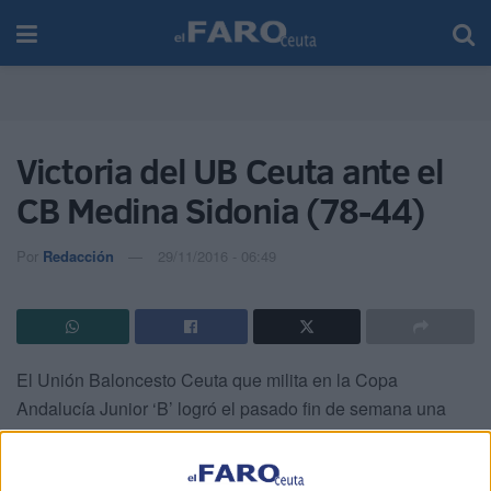
Victoria del UB Ceuta ante el
CB Medina Sidonia (78-44)
Por
Redacción
29/11/2016 - 06:49
El Unión Baloncesto Ceuta que milita en la Copa
Andalucía Junior ‘B’ logró el pasado fin de semana una
nueva victoria en la competición.
El conjunto que dirige Eduardo Benítez se enfrentó en el