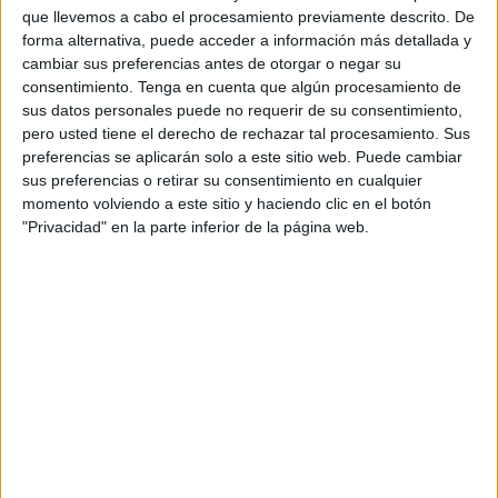
que llevemos a cabo el procesamiento previamente descrito. De
Para ello, anuncian su tercera renovación para la plantilla
forma alternativa, puede acceder a información más detallada y
cambiar sus preferencias antes de otorgar o negar su
y su primer fichaje para el 40x20 en la próxima temporada
consentimiento.
Tenga en cuenta que algún procesamiento de
en la Segunda División.
Yasmin Mohamed y Paula Sanz
sus datos personales puede no requerir de su consentimiento,
serán parte del equipo.
pero usted tiene el derecho de rechazar tal procesamiento. Sus
preferencias se aplicarán solo a este sitio web. Puede cambiar
Yasmin Mohamed, renovación
sus preferencias o retirar su consentimiento en cualquier
momento volviendo a este sitio y haciendo clic en el botón
"Privacidad" en la parte inferior de la página web.
La tercera de las renovaciones del
club
es la de
Yasmin Mohamed
, la joven portera de las naranjas. Está
llamando bastante la atención en el fútbol sala femenino
ceutí y marroquí. Es una de las porteras en Segunda
División femenina y, con apenas unos meses de
experiencia en el radar internacional, ya ha entrado varias
veces en las convocatorias de Marruecos.
Su primera llamada con la absoluta marroquí llegó en
enero de 2025
, gracias al nivel que estaba mostrando