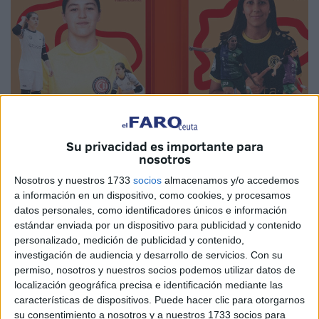
Su privacidad es importante para
nosotros
Imágenes cedidas
Nosotros y nuestros 1733
socios
almacenamos y/o accedemos
a información en un dispositivo, como cookies, y procesamos
datos personales, como identificadores únicos e información
estándar enviada por un dispositivo para publicidad y contenido
personalizado, medición de publicidad y contenido,
El
Club Deportivo Camoens
empieza a preparar su
investigación de audiencia y desarrollo de servicios.
Con su
próximo curso para la Segunda División de fútbol sala
permiso, nosotros y nuestros socios podemos utilizar datos de
femenino. Para ello, empiezan a anunciar renovaciones y
localización geográfica precisa e identificación mediante las
salidas de cara a seguir siendo el representante de Ceuta
características de dispositivos. Puede hacer clic para otorgarnos
en la categoría de palta del fútbol sala femenino.
su consentimiento a nosotros y a nuestros 1733 socios para