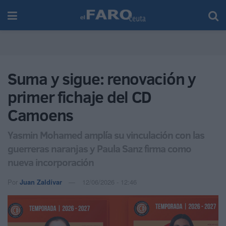
Suma y sigue: renovación y
primer fichaje del CD
Camoens
Yasmin Mohamed amplía su vinculación con las
guerreras naranjas y Paula Sanz firma como
nueva incorporación
Por
Juan Zaldívar
12/06/2026 - 12:46