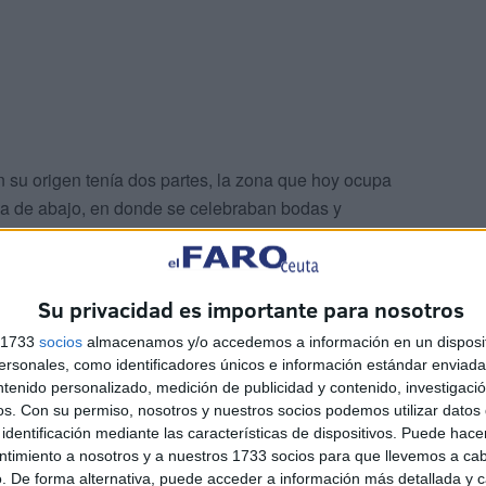
n su origen tenía dos partes, la zona que hoy ocupa
y la de abajo, en donde se celebraban bodas y
Su privacidad es importante para nosotros
s 1733
socios
almacenamos y/o accedemos a información en un disposit
sonales, como identificadores únicos e información estándar enviada 
ntenido personalizado, medición de publicidad y contenido, investigaci
os.
Con su permiso, nosotros y nuestros socios podemos utilizar datos 
identificación mediante las características de dispositivos. Puede hacer
ntimiento a nosotros y a nuestros 1733 socios para que llevemos a ca
. De forma alternativa, puede acceder a información más detallada y 