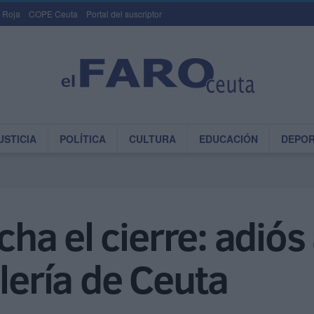
 Roja
COPE Ceuta
Portal del suscriptor
USTICIA
POLÍTICA
CULTURA
EDUCACIÓN
DEPO
cha el cierre: adiós
elería de Ceuta