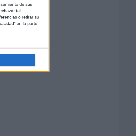
esamiento de sus
echazar tal
erencias o retirar su
vacidad" en la parte