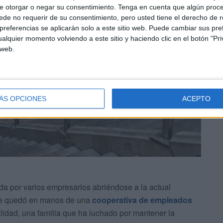
e otorgar o negar su consentimiento.
Tenga en cuenta que algún proc
de no requerir de su consentimiento, pero usted tiene el derecho de r
referencias se aplicarán solo a este sitio web. Puede cambiar sus pref
alquier momento volviendo a este sitio y haciendo clic en el botón "Pri
 web.
ÁS OPCIONES
ACEPTO
a por varios empresarios abriéndose a la actual
nte quedó en manos de una
cooperativa de empleados
alidad, una familia que ha luchado por mantener la