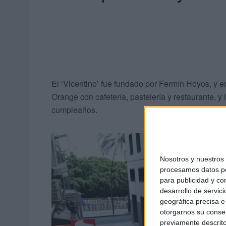
El ‘Vicentino’ fue fundado por Fermín Hoyos, y e
Orange con cafetería, pastelería y restaurante, 
cumpleaños.
Nosotros y nuestro
procesamos datos per
para publicidad y co
desarrollo de servici
geográfica precisa e 
otorgarnos su conse
previamente descrito