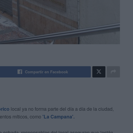
Compartir en Facebook
órico
local ya no forma parte del día a día de la ciudad,
ientos míticos, como
'La Campana'.
na echada, responsables del local aseguran que “están