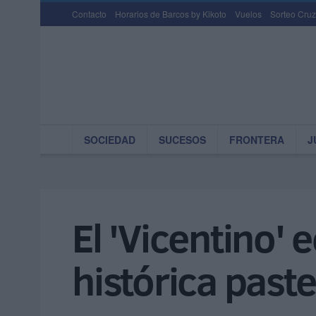
Contacto
Horarios de Barcos by Kikoto
Vuelos
Sorteo Cruz
SOCIEDAD
SUCESOS
FRONTERA
J
El 'Vicentino' e
histórica past