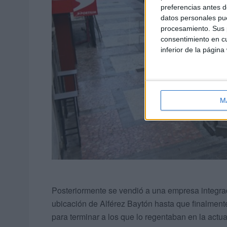
preferencias antes d
datos personales pue
procesamiento. Sus p
consentimiento en cu
inferior de la página
M
Posteriormente se vendió a una empresa integrad
ubicación de Alférez Baytón hasta que finalme
para terminar a los que lo regentaban en la actu