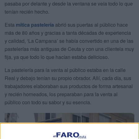
pasaba por delante y desde la ventana se veía todo lo que
tenían recién hecho.
Esta
mítica pastelería
abrió sus puertas al público hace
más de 80 años y gracias a tanta décadas de experiencia
y calidad, ‘La Campana’ se había convertido en una de las
pastelerías más antiguas de Ceuta y con una clientela muy
fija, ya que todo lo que hacían estaba delicioso.
La pastelería para la venta al público estaba en la calle
Real y debajo tenían su propio obrador. Allí, cada día, sus
trabajadores elaboraban sus productos de forma artesanal
y recién horneados, los preparaban para la venta al
público con todo su sabor y su esencia.