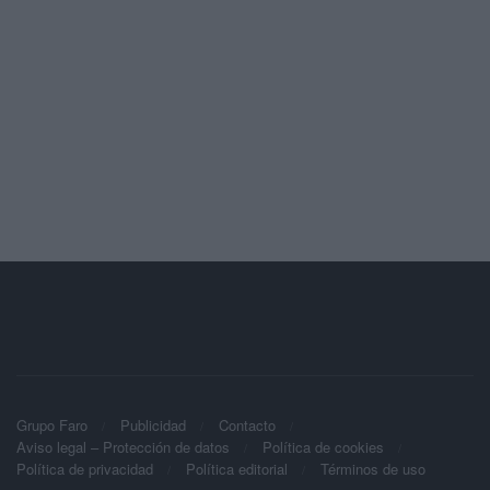
Grupo Faro
Publicidad
Contacto
Aviso legal – Protección de datos
Política de cookies
Política de privacidad
Política editorial
Términos de uso