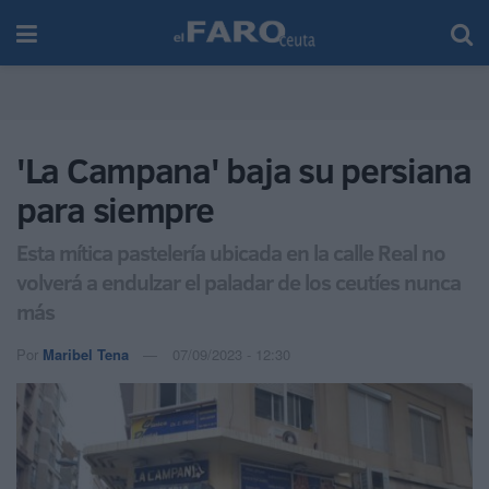
'La Campana' baja su persiana
para siempre
Esta mítica pastelería ubicada en la calle Real no
volverá a endulzar el paladar de los ceutíes nunca
más
Por
Maribel Tena
07/09/2023 - 12:30