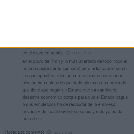
empresario, no por fatal de ganas y esfuerzo, los costes
son tan elevados para los empresarios que no hay
motivación en emprender y ni tan siquiera en mantener un
negocio ya consolidado. En un país donde todo el mundo
quiere ser funcionario te da una idea de cómo está el
panorama económico.
en el clavo
comentó:
hace 3 años
en el clavo del tirón y lo más acertado de todo "todo el
mundo quiere ser funcionario" pero ni los que lo son ni
los que opositan ni los que crean plazas por quedar
bien se han enterado que cada plaza es un empleado
que tiene que pagar un Estado que va camino del
desastre económico porque para que el Estado pague
a sus empleados ha de recaudar de la empresa
privada y del contribuyente de a pie y esto ya no da
mas de si
ciudadano
comentó:
hace 3 años