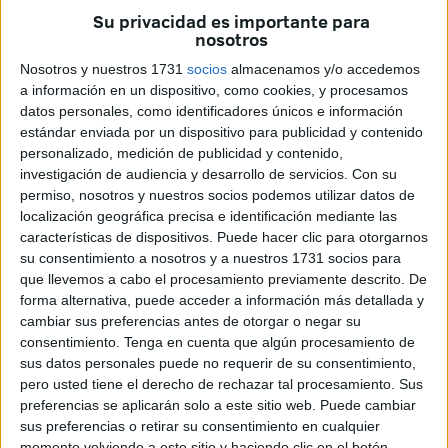
Su privacidad es importante para
nosotros
Nosotros y nuestros 1731
socios
almacenamos y/o accedemos
a información en un dispositivo, como cookies, y procesamos
datos personales, como identificadores únicos e información
estándar enviada por un dispositivo para publicidad y contenido
personalizado, medición de publicidad y contenido,
investigación de audiencia y desarrollo de servicios.
Con su
permiso, nosotros y nuestros socios podemos utilizar datos de
Además de los dulces típicos de la ciudad o las tartas de
localización geográfica precisa e identificación mediante las
cumpleaños, en cada época del año elaboraban
características de dispositivos. Puede hacer clic para otorgarnos
productos tradicionales de esas fechas. Por ejemplo,
en
su consentimiento a nosotros y a nuestros 1731 socios para
Navidad
no faltaban los
roscos fritos
, los pestiños o los
que llevemos a cabo el procesamiento previamente descrito. De
forma alternativa, puede acceder a información más detallada y
mazapanes. Tampoco los roscones de Reyes. Al igual que
cambiar sus preferencias antes de otorgar o negar su
en
Semana Santa
, cuando las torrijas se convertían en el
consentimiento.
Tenga en cuenta que algún procesamiento de
producto estrella de este local.
sus datos personales puede no requerir de su consentimiento,
pero usted tiene el derecho de rechazar tal procesamiento. Sus
Cabe destacar que con el paso de los años se fueron
preferencias se aplicarán solo a este sitio web. Puede cambiar
reinventando y elaborando nuevos productos, como las
sus preferencias o retirar su consentimiento en cualquier
momento volviendo a este sitio y haciendo clic en el botón