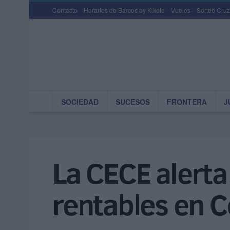
Contacto
Horarios de Barcos by Kikoto
Vuelos
Sorteo Cruz
SOCIEDAD
SUCESOS
FRONTERA
J
La CECE alerta
rentables en 