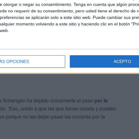
or de Tetuán
e otorgar o negar su consentimiento.
Tenga en cuenta que algún proc
de no requerir de su consentimiento, pero usted tiene el derecho de r
referencias se aplicarán solo a este sitio web. Puede cambiar sus pref
objetivo de los ochenta mil habitantes que tiene Ceuta
alquier momento volviendo a este sitio y haciendo clic en el botón "Pri
ica. Sin embargo, a partir de esa fecha esos estudios
 web.
do exponencialmente “porque ya esas quinientas mil
sar a Ceuta”.
ÁS OPCIONES
ACEPTO
de Schengen ha dejado únicamente el paso
por la
do. “Eso, unido a que las que tienen visado y pueden
en porque no les dejan pasar las compras por la