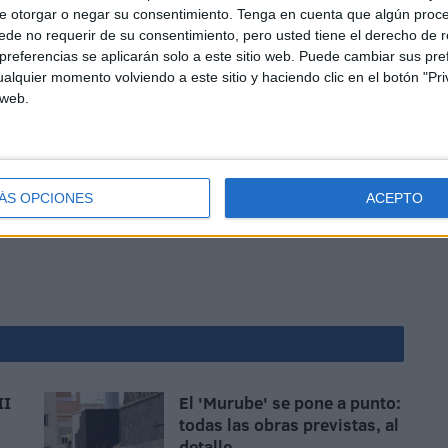
llo que no hay nada escrito.
e otorgar o negar su consentimiento.
Tenga en cuenta que algún proc
de no requerir de su consentimiento, pero usted tiene el derecho de r
referencias se aplicarán solo a este sitio web. Puede cambiar sus pref
alquier momento volviendo a este sitio y haciendo clic en el botón "Pri
 web.
ario cargado de exigencia competitiva
y ante un
necesidad de seguir sumando para certificar su histórico
ÁS OPCIONES
ACEPTO
II
El 'Murube' se pone a punto:
todas las obras previstas, al
detalle