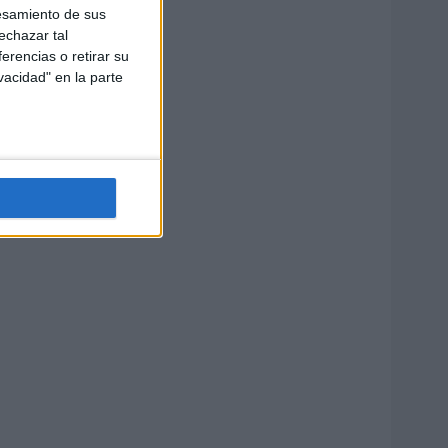
esamiento de sus
echazar tal
erencias o retirar su
vacidad" en la parte