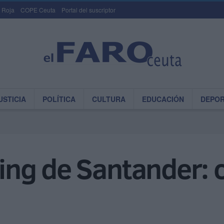
 Roja
COPE Ceuta
Portal del suscriptor
USTICIA
POLÍTICA
CULTURA
EDUCACIÓN
DEPO
cing de Santander: 