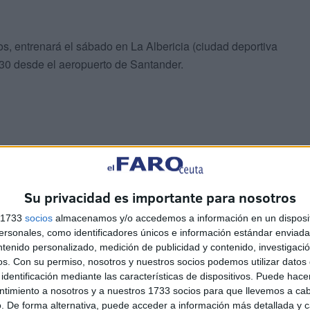
s, entrenará el sábado en La Albericia (ciudad deportiva
5:30 desde el aeropuerto de Santander.
de allí, tomarán un autobús hasta Ceuta, como otros
Su privacidad es importante para nosotros
rá el sábado y el domingo en el Parador y ya el lunes por
con el chárter hasta Santander.
s 1733
socios
almacenamos y/o accedemos a información en un disposit
sonales, como identificadores únicos e información estándar enviada 
ntenido personalizado, medición de publicidad y contenido, investigaci
les ha anotado en el campeonato, el líder de la liga y
os.
Con su permiso, nosotros y nuestros socios podemos utilizar datos 
s, ya sea bombardeando la portería rival o sufriendo de
identificación mediante las características de dispositivos. Puede hacer
ra, partido en el que desperdiciaron una ventaja de dos
ntimiento a nosotros y a nuestros 1733 socios para que llevemos a ca
. De forma alternativa, puede acceder a información más detallada y 