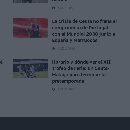
HACE 1 DÍA
e
La crisis de Ceuta no frena el
compromiso de Portugal
con el Mundial 2030 junto a
España y Marruecos
HACE 2 DÍAS
sé
Horario y dónde ver el XII
Trofeo de Feria: un Ceuta-
Málaga para terminar la
pretemporada
HACE 2 DÍAS