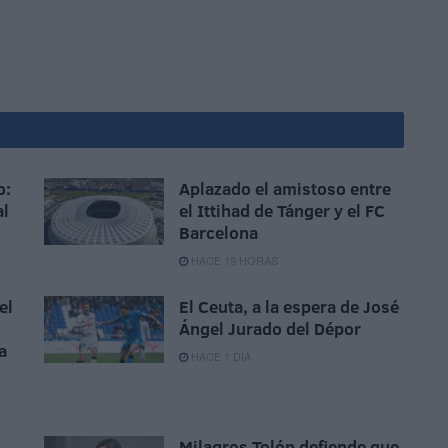
o:
Aplazado el amistoso entre
al
el Ittihad de Tánger y el FC
Barcelona
HACE 19 HORAS
el
El Ceuta, a la espera de José
Ángel Jurado del Dépor
a
HACE 1 DÍA
Milagros Tolón defiende que