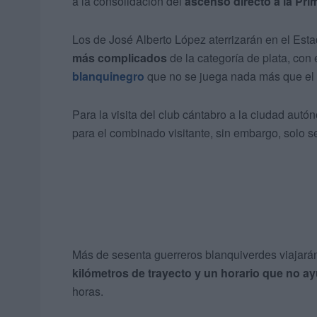
a la consolidación del
ascenso directo a la Pri
Los de José Alberto López aterrizarán en el Est
más complicados
de la categoría de plata, con 
blanquinegro
que no se juega nada más que el 
Para la visita del club cántabro a la ciudad autó
para el combinado visitante, sin embargo, solo s
Más de sesenta guerreros blanquiverdes viajará
kilómetros de trayecto y un horario que no a
horas.