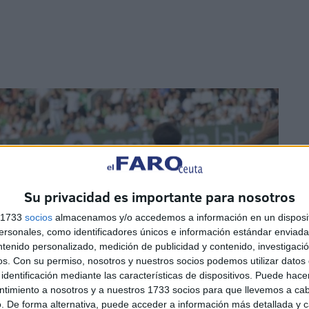
Su privacidad es importante para nosotros
s 1733
socios
almacenamos y/o accedemos a información en un disposit
sonales, como identificadores únicos e información estándar enviada 
ntenido personalizado, medición de publicidad y contenido, investigaci
os.
Con su permiso, nosotros y nuestros socios podemos utilizar datos 
identificación mediante las características de dispositivos. Puede hacer
ntimiento a nosotros y a nuestros 1733 socios para que llevemos a ca
. De forma alternativa, puede acceder a información más detallada y 