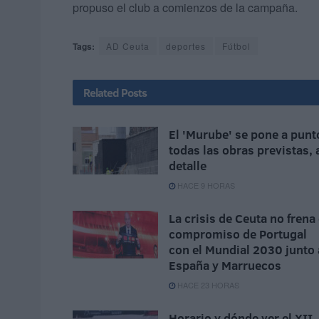
propuso el club a comienzos de la campaña.
Tags:
AD Ceuta
deportes
Fútbol
Related
Posts
El 'Murube' se pone a punt
todas las obras previstas, 
detalle
HACE 9 HORAS
La crisis de Ceuta no frena 
compromiso de Portugal
con el Mundial 2030 junto 
España y Marruecos
HACE 23 HORAS
Horario y dónde ver el XII