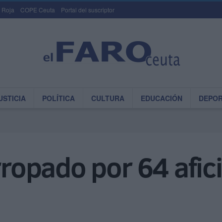
 Roja
COPE Ceuta
Portal del suscriptor
USTICIA
POLÍTICA
CULTURA
EDUCACIÓN
DEPO
arropado por 64 afi