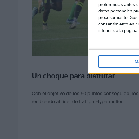
preferencias antes d
datos personales pue
procesamiento. Sus p
consentimiento en cu
inferior de la página
M
Un choque para disfrutar
Con el objetivo de los 50 puntos conseguido, l
recibiendo al líder de LaLiga Hypermotion.