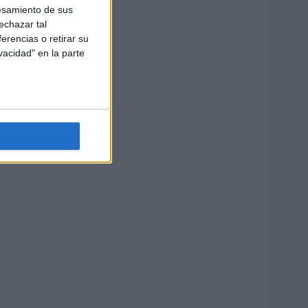
esamiento de sus
echazar tal
erencias o retirar su
vacidad" en la parte