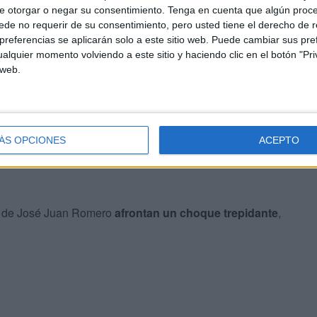
e otorgar o negar su consentimiento.
Tenga en cuenta que algún proc
de no requerir de su consentimiento, pero usted tiene el derecho de r
referencias se aplicarán solo a este sitio web. Puede cambiar sus pref
alquier momento volviendo a este sitio y haciendo clic en el botón "Pri
 web.
ÁS OPCIONES
ACEPTO
os de José Juan Romero
afrontan un choque trepidante
,