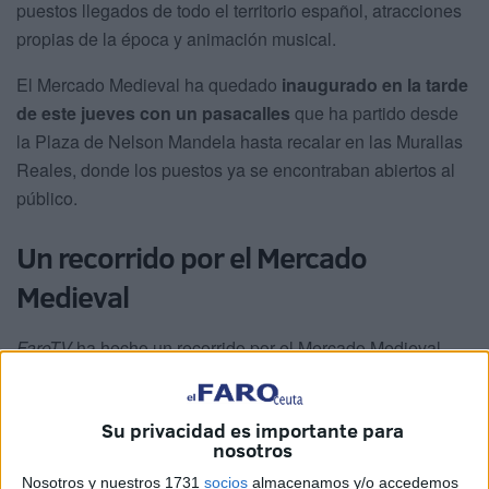
puestos llegados de todo el territorio español, atracciones
propias de la época y animación musical.
El Mercado Medieval ha quedado
inaugurado en la tarde
de este jueves con un pasacalles
que ha partido desde
la Plaza de Nelson Mandela hasta recalar en las Murallas
Reales, donde los puestos ya se encontraban abiertos al
público.
Un recorrido por el Mercado
Medieval
FaroTV
ha hecho un recorrido por el Mercado Medieval
para conocer qué se puede encontrar en este espacio que
permanecerá abierto hasta el domingo. Entre ellos había
Su privacidad es importante para
puestos de alimentos de
productos típicos
como
nosotros
quesos, miel, chucherías, patatas o panes.
Nosotros y nuestros 1731
socios
almacenamos y/o accedemos