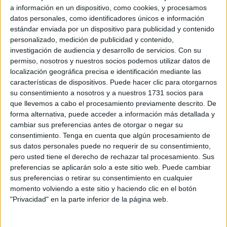
Tampoco faltaban los espacios dedicados a la
bisutería, la
a información en un dispositivo, como cookies, y procesamos
datos personales, como identificadores únicos e información
fotografía en piedra, los inciensos, ambientadores o
estándar enviada por un dispositivo para publicidad y contenido
juguetes
.
personalizado, medición de publicidad y contenido,
investigación de audiencia y desarrollo de servicios.
Con su
Asimismo, había una zona dedicada a los más pequeños,
permiso, nosotros y nuestros socios podemos utilizar datos de
con atracciones como colchonetas o actividades de
localización geográfica precisa e identificación mediante las
artesanía
en las que ellos mismos podían elaborar un
características de dispositivos. Puede hacer clic para otorgarnos
su consentimiento a nosotros y a nuestros 1731 socios para
producto de barro.
que llevemos a cabo el procesamiento previamente descrito. De
forma alternativa, puede acceder a información más detallada y
Especialistas en queso, una
cambiar sus preferencias antes de otorgar o negar su
consentimiento.
Tenga en cuenta que algún procesamiento de
tradición
sus datos personales puede no requerir de su consentimiento,
pero usted tiene el derecho de rechazar tal procesamiento. Sus
preferencias se aplicarán solo a este sitio web. Puede cambiar
sus preferencias o retirar su consentimiento en cualquier
momento volviendo a este sitio y haciendo clic en el botón
"Privacidad" en la parte inferior de la página web.
Desde Extremadura había llegado Francisco Morejón, con