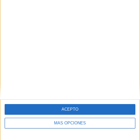
¿Quieres vender discos, videojuegos o
artesanía? Esta es tu oportunidad
POR
ISABEL JIMÉNEZ
25/11/2023
0
1
2
…
5
ACEPTO
MÁS OPCIONES