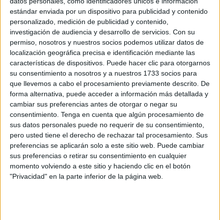
datos personales, como identificadores únicos e información
estándar enviada por un dispositivo para publicidad y contenido
Down Ceuta celebra un mercadillo benéfico
personalizado, medición de publicidad y contenido,
con precios económicos
investigación de audiencia y desarrollo de servicios.
Con su
POR
EVA CEREZO
28/05/2025
0
permiso, nosotros y nuestros socios podemos utilizar datos de
localización geográfica precisa e identificación mediante las
Ayudas para los comerciantes de Hadú: MDyC
características de dispositivos. Puede hacer clic para otorgarnos
pide que se convoquen "cuanto antes"
su consentimiento a nosotros y a nuestros 1733 socios para
POR
ISABEL JIMÉNEZ
24/03/2025
3
que llevemos a cabo el procesamiento previamente descrito. De
forma alternativa, puede acceder a información más detallada y
Música y espectáculos variados, vuelve el
cambiar sus preferencias antes de otorgar o negar su
Mercado Medieval a Ceuta
consentimiento.
Tenga en cuenta que algún procesamiento de
POR
BEATRIZ MARTÍNEZ
10/09/2024
1
sus datos personales puede no requerir de su consentimiento,
pero usted tiene el derecho de rechazar tal procesamiento. Sus
Fomento ultima los informes para el traslado
preferencias se aplicarán solo a este sitio web. Puede cambiar
del Mercado de Terrones
sus preferencias o retirar su consentimiento en cualquier
POR
GONZALO TESTA
13/02/2024
0
momento volviendo a este sitio y haciendo clic en el botón
"Privacidad" en la parte inferior de la página web.
Artículos para todos los gustos en el
mercadillo navideño
POR
JOSÉ ANTONIO LÓPEZ
04/12/2023
0