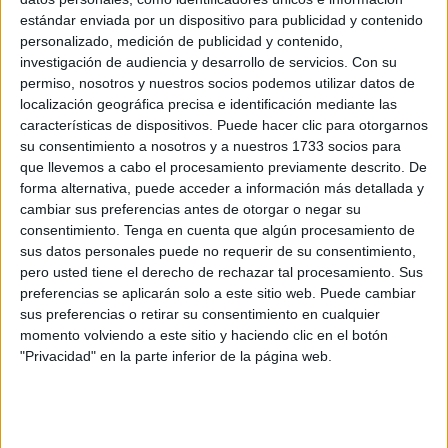
Según han trasladado los propietarios a
El Faro
, queriendo
estándar enviada por un dispositivo para publicidad y contenido
mantener su identidad bajo anonimato, estos creen que
personalizado, medición de publicidad y contenido,
“ese daño estructural
lo han provocado ellos mismos
investigación de audiencia y desarrollo de servicios.
Con su
debido a las obras ilegales que estaban llevando a cabo
permiso, nosotros y nuestros socios podemos utilizar datos de
en la vivienda”.
localización geográfica precisa e identificación mediante las
características de dispositivos. Puede hacer clic para otorgarnos
su consentimiento a nosotros y a nuestros 1733 socios para
Difícil detectar si existía o es
que llevemos a cabo el procesamiento previamente descrito. De
provocado
forma alternativa, puede acceder a información más detallada y
cambiar sus preferencias antes de otorgar o negar su
consentimiento.
Tenga en cuenta que algún procesamiento de
En esta cuestión, es difícil detectar quien tiene razón y si el
sus datos personales puede no requerir de su consentimiento,
daño estaba antes o después de su entrada, lo cierto es
pero usted tiene el derecho de rechazar tal procesamiento. Sus
que es real.
preferencias se aplicarán solo a este sitio web. Puede cambiar
sus preferencias o retirar su consentimiento en cualquier
“Nosotros no teníamos constancia de que la vivienda
momento volviendo a este sitio y haciendo clic en el botón
"Privacidad" en la parte inferior de la página web.
tuviera
un daño estructural
y los trabajadores que han
efectuado tareas de albañilería en la vivienda antes de que
estos entraran se sorprendieron de que así fuera”,
aseguran.