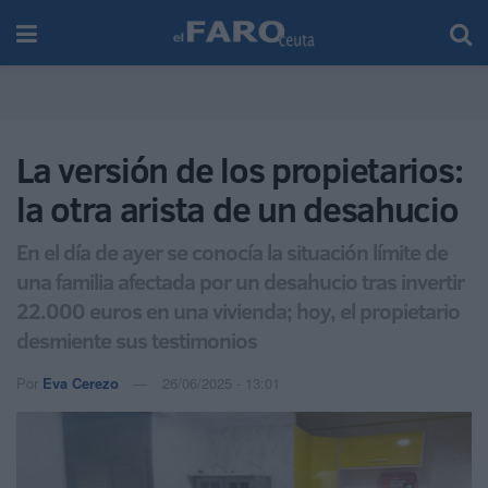
La versión de los propietarios:
la otra arista de un desahucio
En el día de ayer se conocía la situación límite de
una familia afectada por un desahucio tras invertir
22.000 euros en una vivienda; hoy, el propietario
desmiente sus testimonios
Por
Eva Cerezo
26/06/2025 - 13:01