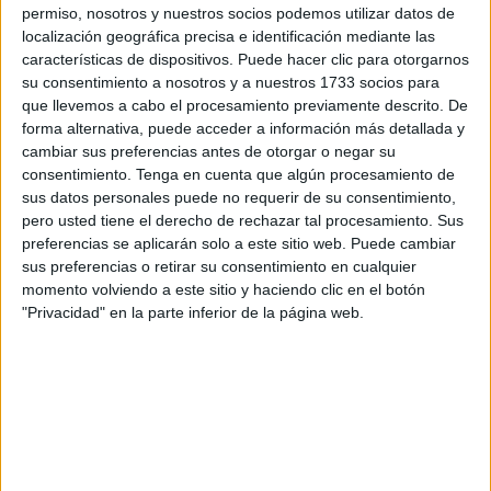
Corán aprendidos durante el curso, se unió el tono las de
permiso, nosotros y nuestros socios podemos utilizar datos de
las mujeres, quienes les seguían en la organización del
localización geográfica precisa e identificación mediante las
desfile que paseó desde las instalaciones de la entidad
características de dispositivos. Puede hacer clic para otorgarnos
su consentimiento a nosotros y a nuestros 1733 socios para
organizadora en la calle Romero de Córdoba hasta el
que llevemos a cabo el procesamiento previamente descrito. De
colegio Santiago Ramón y Cajal. En la parte final del
forma alternativa, puede acceder a información más detallada y
cortejo, hombres e imames respondieron a los versos con
cambiar sus preferencias antes de otorgar o negar su
alabanzas y buenos deseos. Una marcha alegre que captó
consentimiento.
Tenga en cuenta que algún procesamiento de
sus datos personales puede no requerir de su consentimiento,
la atención de los vecinos, quienes se sumaron a la
pero usted tiene el derecho de rechazar tal procesamiento. Sus
cabecera hasta reunir a cientos de personas procedentes
preferencias se aplicarán solo a este sitio web. Puede cambiar
de distintos puntos de la ciudad.
sus preferencias o retirar su consentimiento en cualquier
En este centro educativo les esperaba el resto de los
momento volviendo a este sitio y haciendo clic en el botón
"Privacidad" en la parte inferior de la página web.
organizadores del acontecimiento que revive el recuerdo
de los mayores y afianza las raíces de los más pequeños,
encargados de transmitir este legado a las próximas
generaciones. Los asistentes disfrutaron de un desayuno
al que contribuyeron las familias cediendo alimentos, y a
continuación procedieron a la entrega de diplomas a unos
32 jóvenes, con edades entre los cinco y los 16 e inscritos