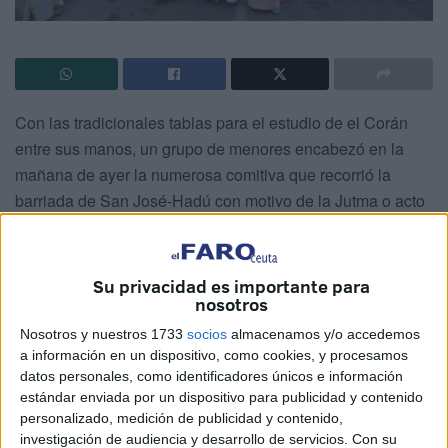
Con las tradicionales tablas para el estudio de el Corán
entre sus manos, un grupo de menores encabezó en la
mañana de ayer la numerosa comitiva que recorrió la
barriada de San José-Hadú con motivo de la Jutma o acto
con el que se celebra que los niños de la escuela coránica
han terminado
Su privacidad es importante para
de memorizar parte del Libro Sagrado de los musulmanes.
nosotros
Esta costumbre, recuperada el año pasado por la
Nosotros y nuestros 1733
socios
almacenamos y/o accedemos
Asociación Al Idrissi, hacía 30 años que no se celebraba
a información en un dispositivo, como cookies, y procesamos
en la ciudad, de ahí su importancia para esta comunidad
datos personales, como identificadores únicos e información
religiosa y el patrimonio cultural de Ceuta.
estándar enviada por un dispositivo para publicidad y contenido
personalizado, medición de publicidad y contenido,
A las voces infantiles, que pronunciaron los versículos del
investigación de audiencia y desarrollo de servicios.
Con su