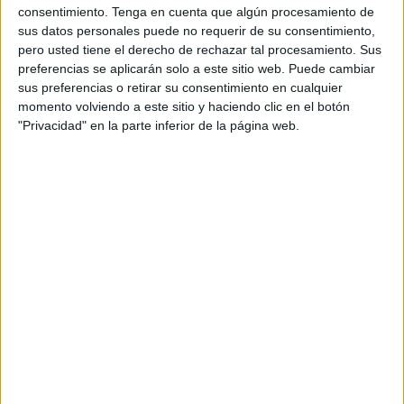
consentimiento.
Tenga en cuenta que algún procesamiento de
sus datos personales puede no requerir de su consentimiento,
pero usted tiene el derecho de rechazar tal procesamiento. Sus
preferencias se aplicarán solo a este sitio web. Puede cambiar
sus preferencias o retirar su consentimiento en cualquier
momento volviendo a este sitio y haciendo clic en el botón
"Privacidad" en la parte inferior de la página web.
“La capilla estaba llena de elementos de
pintura y
albañilería
. Mi sorpresa fue mayúscula al observar al
crucificado que preside el altar colocado en su sitio
lleno
de suciedad y polvo
”, detalla.