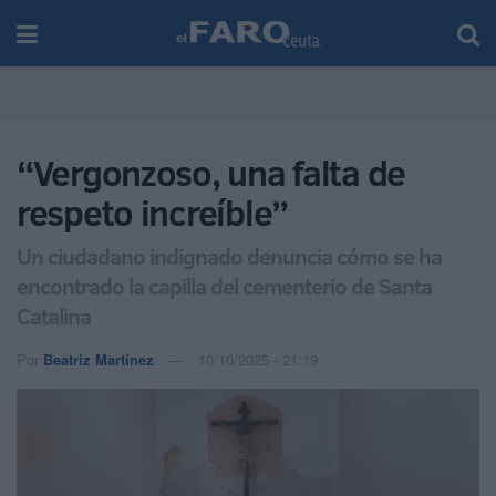
“Vergonzoso, una falta de
respeto increíble”
Un ciudadano indignado denuncia cómo se ha
encontrado la capilla del cementerio de Santa
Catalina
Por
Beatriz Martínez
10/10/2025 - 21:19