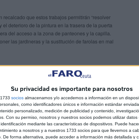
n recalcado que estos trabajos permitirán “resolver
l deterioro de la pintura en la trasera de la puerta
sera del acceso a la zona de panteones y la capilla.
ner las jardineras y la sustitución de farolas en mal
Su privacidad es importante para nosotros
s 1733
socios
almacenamos y/o accedemos a información en un disposit
bierno de Ceuta respondía a una interpelación
del PSOE
sonales, como identificadores únicos e información estándar enviada 
ctuaciones en el cementerio
de Santa Catalina para
ntenido personalizado, medición de publicidad y contenido, investigaci
os.
Con su permiso, nosotros y nuestros socios podemos utilizar datos 
e se estaba trabajando en adecentar una sala de espera
identificación mediante las características de dispositivos. Puede hacer
io de incineración y que ahora esperan en la calle la
ntimiento a nosotros y a nuestros 1733 socios para que llevemos a ca
. De forma alternativa, puede acceder a información más detallada y 