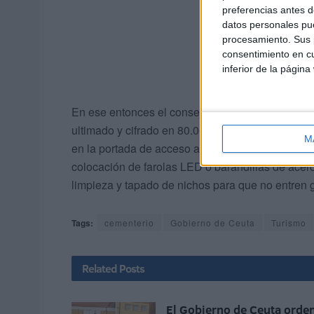
preferencias antes d
datos personales pue
procesamiento. Sus p
consentimiento en cu
inferior de la página
En ese entonces el consejero de Sanidad, Albert
ultimado y cifrado en 80.000 euros para intervenir
M
en la portada de acceso a la capilla, en nichos,
colocación de farolas LED o barandillas de acero
limpieza y tapado de nichos para que no entren 
Tags:
cementerio
Gobierno de Ceuta
Turismo
Related
Posts
El Gobierno de Ceuta orde