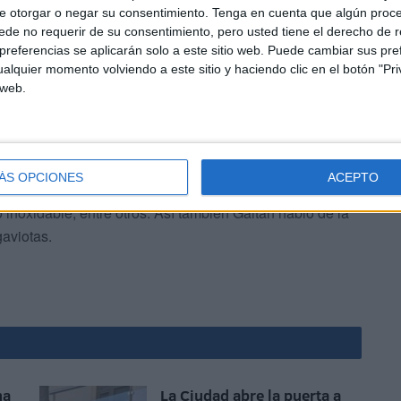
e otorgar o negar su consentimiento.
Tenga en cuenta que algún proc
de no requerir de su consentimiento, pero usted tiene el derecho de r
referencias se aplicarán solo a este sitio web. Puede cambiar sus pref
alquier momento volviendo a este sitio y haciendo clic en el botón "Pri
 web.
o Gaitán, hacía referencia a un proyecto de Fomento ya
 en el lugar, para arreglar las deficiencias presentadas
ÁS OPCIONES
ACEPTO
 en el saneamiento de aguas, recalcando la prevista
 inoxidable, entre otros. Así también Gaitán habló de la
gaviotas.
na
La Ciudad abre la puerta a