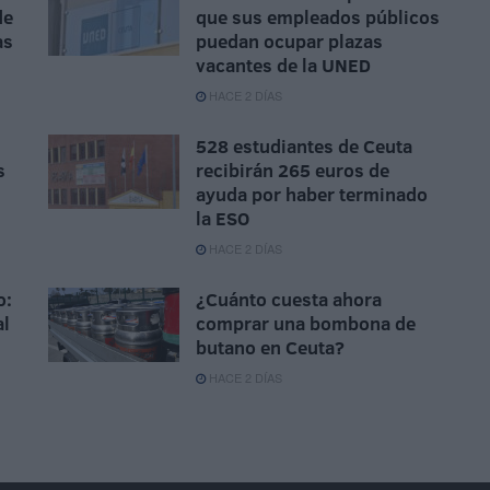
de
que sus empleados públicos
as
puedan ocupar plazas
vacantes de la UNED
HACE 2 DÍAS
528 estudiantes de Ceuta
s
recibirán 265 euros de
ayuda por haber terminado
la ESO
HACE 2 DÍAS
o:
¿Cuánto cuesta ahora
al
comprar una bombona de
butano en Ceuta?
HACE 2 DÍAS