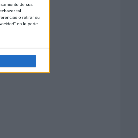
esamiento de sus
echazar tal
erencias o retirar su
vacidad" en la parte