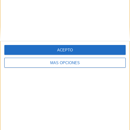
Juveniles de Ceuta, Centro Cultural Al Idrissi, Mujeres
Progresistas María Miaja, EAPN Ceuta, Asociación TDAH,
Asociación Española Contra el Cáncer (AECC),
Fundación Cruz Blanca, Cuerpo Nacional de Policía,
Policía Local de Ceuta.
ACEPTO
MÁS OPCIONES
Tags:
Asociación Española Contra el Cáncer de Ceuta
Cruz Roja