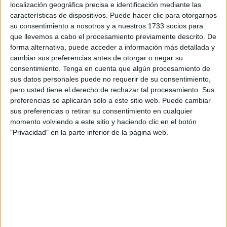
Lorca- han permitido conectar las líneas de educación y
localización geográfica precisa e identificación mediante las
características de dispositivos. Puede hacer clic para otorgarnos
salud comunitaria, generando vínculos positivos entre los
su consentimiento a nosotros y a nuestros 1733 socios para
profesionales y las familias y fomentando la apertura de
que llevemos a cabo el procesamiento previamente descrito. De
los centros educativos a la comunidad para seguir
forma alternativa, puede acceder a información más detallada y
impulsando la convivencia ciudadana intercultural en las
cambiar sus preferencias antes de otorgar o negar su
barriadas de Ceuta.
consentimiento.
Tenga en cuenta que algún procesamiento de
sus datos personales puede no requerir de su consentimiento,
Este sábado, la plaza de Bermudo Soriano ha acogido el
pero usted tiene el derecho de rechazar tal procesamiento. Sus
preferencias se aplicarán solo a este sitio web. Puede cambiar
desarrollo de una pequeña muestra de entidades,
sus preferencias o retirar su consentimiento en cualquier
actividades y talleres simultáneos relacionados con el arte,
momento volviendo a este sitio y haciendo clic en el botón
el medioambiente y los hábitos de vida saludable: taller de
"Privacidad" en la parte inferior de la página web.
manualidades, talleres de prevención e información, pinta
caras y camisetas, taller de chapas, juegos populares,
pintura en familia, exposiciones de arte, actividades
circenses, música y muchas sorpresas más.
Ha habido futbolín humano, colchonetas y fiesta de la
espuma. Todas actividades con un carácter intercultural,