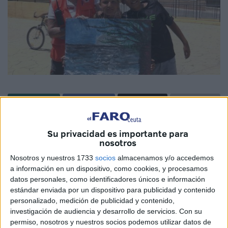
La Obra Social ‘la Caixa’, la Ciudad y
Cruz
Roja
han
Su privacidad es importante para
promovido la V Edición de la Escuela de Verano cuyo
nosotros
objetivo pasa por generar un clima de convivencia a través
Nosotros y nuestros 1733
socios
almacenamos y/o accedemos
de talleres y dinámicas que contemplan una perspectiva
a información en un dispositivo, como cookies, y procesamos
cultural y artística. Las iniciativas desarrolladas en los
datos personales, como identificadores únicos e información
estándar enviada por un dispositivo para publicidad y contenido
centros educativos implicados en el proceso comunitario,
personalizado, medición de publicidad y contenido,
que gozan de comedor escolar en periodo estival –CEIP
investigación de audiencia y desarrollo de servicios.
Con su
Príncipe Felipe, CEIP Reina Sofía y CEIP Federico García
permiso, nosotros y nuestros socios podemos utilizar datos de