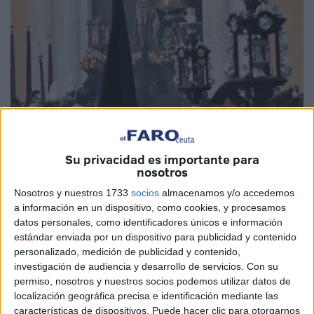
Imagen de archivo
Su privacidad es importante para
nosotros
Nosotros y nuestros 1733
socios
almacenamos y/o accedemos
a información en un dispositivo, como cookies, y procesamos
El
Santuario de Nuestra Señora de África
, en Ceuta,
datos personales, como identificadores únicos e información
acogerá la próxima semana el Solemne Triduo Cuaresmal
estándar enviada por un dispositivo para publicidad y contenido
de la Hermandad y Cofradía de Nazarenos del
Santísimo
personalizado, medición de publicidad y contenido,
Cristo de la Vera Cruz
y Nuestra Señora del Desamparo.
investigación de audiencia y desarrollo de servicios.
Con su
permiso, nosotros y nuestros socios podemos utilizar datos de
Según han informado desde la
cofradía
, el Solemne
localización geográfica precisa e identificación mediante las
características de dispositivos. Puede hacer clic para otorgarnos