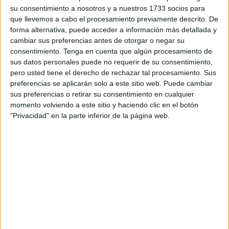
Triduo, que se realiza en honor a los sagrados titulares, en
su consentimiento a nosotros y a nuestros 1733 socios para
concreto al Santísimo Cristo de la
Vera Cruz
, tendrá lugar
que llevemos a cabo el procesamiento previamente descrito. De
el 25, 26 y 27 de febrero, en el Santuario de Nuestra
forma alternativa, puede acceder a información más detallada y
Señora de África.
cambiar sus preferencias antes de otorgar o negar su
consentimiento.
Tenga en cuenta que algún procesamiento de
El primer día de los cultos, el 25 de febrero, será el rezo
sus datos personales puede no requerir de su consentimiento,
pero usted tiene el derecho de rechazar tal procesamiento. Sus
del Rosario y la Santa Misa, que dará comienzo a las
preferencias se aplicarán solo a este sitio web. Puede cambiar
19.30 horas con el rezo para después pasar a la
sus preferencias o retirar su consentimiento en cualquier
celebración de la misa a las 20.00 horas.
momento volviendo a este sitio y haciendo clic en el botón
"Privacidad" en la parte inferior de la página web.
Una programación que repetirá tanto el miércoles 26 y el
jueves 27 de febrero con el rezo del Rosario a las 19:30
horas, seguido de la Santa Misa a las 20:00 horas.