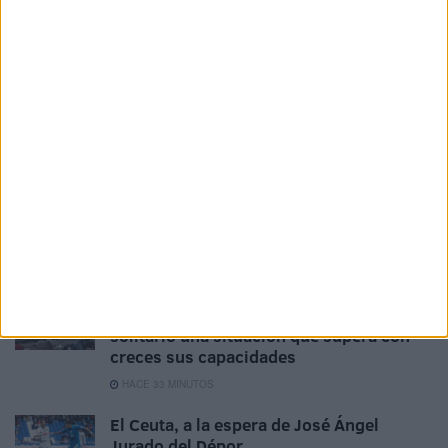
Résonnent nos pas
Y'a des cités qui s'amenuisent
Mais l'amour pas.
Related
Posts
Ingesa presta 329 asistencias en Ceuta
en 24 horas por la presión migratoria
HACE 11 MINUTOS
Ceuta no puede seguir soportando en
solitario una situación que supera con
creces sus capacidades
HACE 33 MINUTOS
El Ceuta, a la espera de José Ángel
Jurado del Dépor