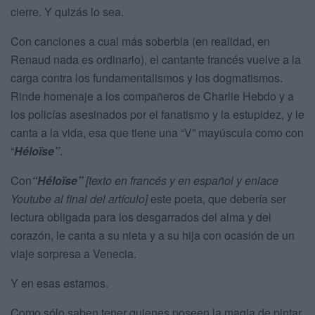
cierre. Y quizás lo sea.
Con canciones a cual más soberbia (en realidad, en
Renaud nada es ordinario), el cantante francés vuelve a la
carga contra los fundamentalismos y los dogmatismos.
Rinde homenaje a los compañeros de Charlie Hebdo y a
los policías asesinados por el fanatismo y la estupidez, y le
canta a la vida, esa que tiene una “V” mayúscula como con
“
Héloïse”
.
Con
“Héloïse”
[texto en francés y en español y enlace
Youtube al final del artículo]
este poeta, que debería ser
lectura obligada para los desgarrados del alma y del
corazón, le canta a su nieta y a su hija con ocasión de un
viaje sorpresa a Venecia.
Y en esas estamos.
Como sólo saben tener quienes poseen la magia de pintar