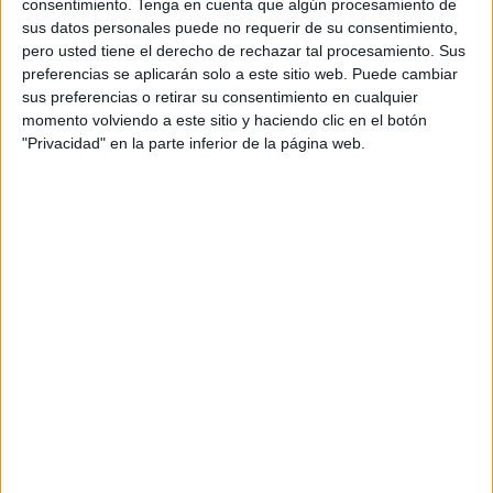
consentimiento.
Tenga en cuenta que algún procesamiento de
llamados valores de esta sociedad de la inmediatez se
sus datos personales puede no requerir de su consentimiento,
pero usted tiene el derecho de rechazar tal procesamiento. Sus
fundamentan en dogmas en forma de bulos y
preferencias se aplicarán solo a este sitio web. Puede cambiar
manipulaciones, mientras que la razón se amordaza sin
sus preferencias o retirar su consentimiento en cualquier
cesar sin que nadie, o casi, vaya al rescate.
momento volviendo a este sitio y haciendo clic en el botón
"Privacidad" en la parte inferior de la página web.
Nuestros entornos dejan poco espacio para la reflexión
mientras que, a diario, se abren avenidas en forma de
código de barras a mayor del pensamiento ultraprocesado
para el provecho de los de siempre. Para sorpresa de
nadie, por cierto.
Así, con una sociedad cada vez más sorda, más ciega y
más muda, el Amor se queda como la última posibilidad
para no terminar de perdernos para siempre.
Y es que no hay mayor revolución que la de amar sin
medida, no hay barricada más alta que ese besoverso
capaz de volvernos del revés o armadura más potente que