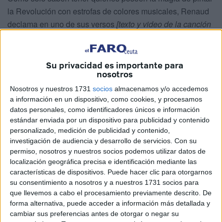
la Revolución con estrofas de colores musicales, Renaud
declama en uno de sus versos
[texto y video de la canción
al final del artículo]
, aludiendo a Venecia, que:
En esta ciudad banquisa
Su privacidad es importante para
nosotros
Nuestros pasos resuenan.
Nosotros y nuestros 1731
socios
almacenamos y/o accedemos
Hay ciudades que disminuyen
a información en un dispositivo, como cookies, y procesamos
datos personales, como identificadores únicos e información
El Amor, nunca.
estándar enviada por un dispositivo para publicidad y contenido
personalizado, medición de publicidad y contenido,
¡Brutal! Renaud en estado puro.
investigación de audiencia y desarrollo de servicios.
Con su
permiso, nosotros y nuestros socios podemos utilizar datos de
Y es que, en un mundo que cada vez se parece más a la
localización geográfica precisa e identificación mediante las
características de dispositivos. Puede hacer clic para otorgarnos
Serenísima hundiéndose en sus turbias aguas, el Amor
su consentimiento a nosotros y a nuestros 1731 socios para
sigue siendo la fuerza inquebrantable.
que llevemos a cabo el procesamiento previamente descrito. De
forma alternativa, puede acceder a información más detallada y
Depositados sobre pilotes milenarios que amenazan con
cambiar sus preferencias antes de otorgar o negar su
transformarlo todo en una nueva Atlántida, los mal