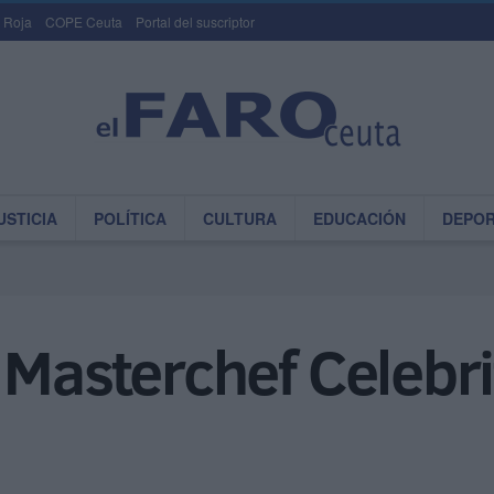
 Roja
COPE Ceuta
Portal del suscriptor
USTICIA
POLÍTICA
CULTURA
EDUCACIÓN
DEPO
 Masterchef Celebr