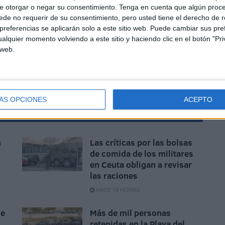
ut del talent en la ciudad, además de otras pistas como
e otorgar o negar su consentimiento.
Tenga en cuenta que algún proc
aurante Bugao Hugo Ruiz (1 Sol Repsol), que los 80
de no requerir de su consentimiento, pero usted tiene el derecho de r
tantes personalidades de la vida social y cultural de
referencias se aplicarán solo a este sitio web. Puede cambiar sus pref
elva
en las cocinas podrá donar 4.000 euros a la
ONG
alquier momento volviendo a este sitio y haciendo clic en el botón "Pri
 web.
ÁS OPCIONES
ACEPTO
n
Las críticas por las bolsas
de comida de los militares
n
en Ceuta obligan a revisar
las raciones
HACE 19 HORAS
ce
Más de mil personas
retenidas en la Playa del