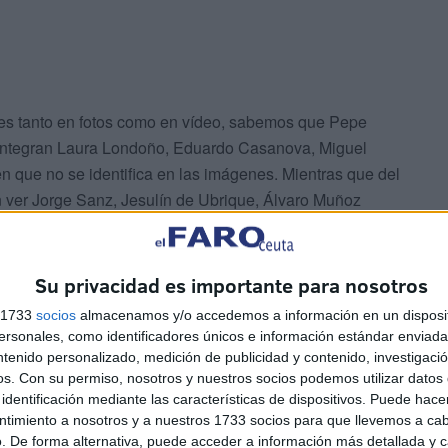
es tanto en fotos como en vídeo, sabemos que Pepe
o integran Laura Londoño, Eduardo Casanova, Miguel
n que no se identifica en las imágenes. Mientras que del
n ver Jorge Sanz, Jesulín de Ubrique, Álvaro Muñoz
 el misterio del sexto integrante, dejando como
Su privacidad es importante para nosotros
s 1733
socios
almacenamos y/o accedemos a información en un disposit
sonales, como identificadores únicos e información estándar enviada 
ntenido personalizado, medición de publicidad y contenido, investigaci
os.
Con su permiso, nosotros y nuestros socios podemos utilizar datos 
identificación mediante las características de dispositivos. Puede hacer
ntimiento a nosotros y a nuestros 1733 socios para que llevemos a ca
s tanto nos conformaremos con recordar que el Parque
. De forma alternativa, puede acceder a información más detallada y 