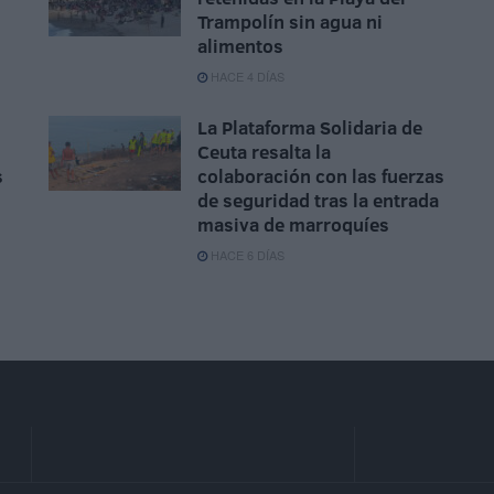
Trampolín sin agua ni
alimentos
HACE 4 DÍAS
La Plataforma Solidaria de
Ceuta resalta la
s
colaboración con las fuerzas
de seguridad tras la entrada
masiva de marroquíes
HACE 6 DÍAS