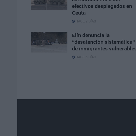
efectivos desplegados en
Ceuta
HACE 2 DÍAS
Elín denuncia la
“desatención sistemática”
de inmigrantes vulnerable
HACE 5 DÍAS