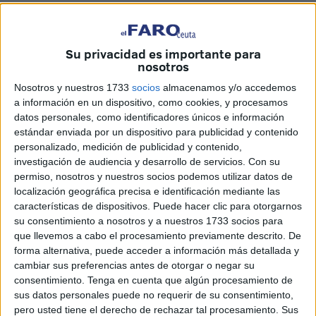
Su privacidad es importante para
nosotros
Nosotros y nuestros 1733
socios
almacenamos y/o accedemos
a información en un dispositivo, como cookies, y procesamos
datos personales, como identificadores únicos e información
estándar enviada por un dispositivo para publicidad y contenido
personalizado, medición de publicidad y contenido,
investigación de audiencia y desarrollo de servicios.
Con su
permiso, nosotros y nuestros socios podemos utilizar datos de
localización geográfica precisa e identificación mediante las
características de dispositivos. Puede hacer clic para otorgarnos
La galería La Almudena ha acogido en su nicho número
su consentimiento a nosotros y a nuestros 1733 socios para
137 los restos del varón subsahariano que fue encontrado
que llevemos a cabo el procesamiento previamente descrito. De
este martes
en la playa del
Tarajal
. Llevaba tres semanas
forma alternativa, puede acceder a información más detallada y
muerto y dado su estado ha sido imposible dar con su
cambiar sus preferencias antes de otorgar o negar su
consentimiento.
Tenga en cuenta que algún procesamiento de
identidad. Registrado como ‘varón, negro, sin identificar’,
sus datos personales puede no requerir de su consentimiento,
ha recibido su entierro en el cementerio de Santa Catalina.
pero usted tiene el derecho de rechazar tal procesamiento. Sus