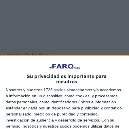
Imágenes: Marina Risco
Su privacidad es importante para
nosotros
A 24 horas de las tradicionales
campanadas
de fin de
año, las
fruterías
de Ceuta ya se encuentran repletas de
Nosotros y nuestros 1733
socios
almacenamos y/o accedemos
a información en un dispositivo, como cookies, y procesamos
uvas para entrar en el año 2023 de la mejor forma posible.
datos personales, como identificadores únicos e información
estándar enviada por un dispositivo para publicidad y contenido
Según pudieron informar los dueños de los puestos de
personalizado, medición de publicidad y contenido,
fruta, este alimento no ha experimentado una subida de
investigación de audiencia y desarrollo de servicios.
Con su
precio
como sí ha ocurrido con el resto de la comida en
permiso, nosotros y nuestros socios podemos utilizar datos de