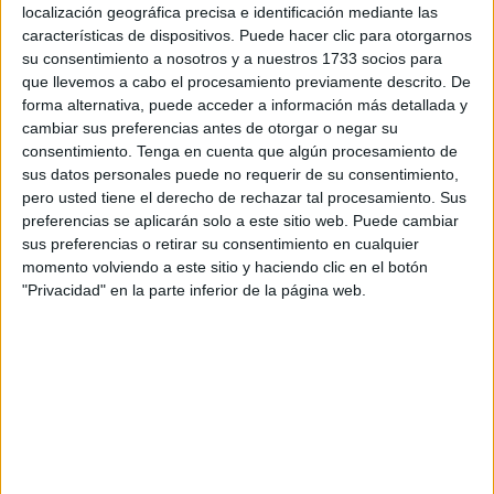
las fiestas navideñas.
localización geográfica precisa e identificación mediante las
características de dispositivos. Puede hacer clic para otorgarnos
“Nosotros creíamos que iba a venir subida la uva pero creo
su consentimiento a nosotros y a nuestros 1733 socios para
que llevemos a cabo el procesamiento previamente descrito. De
que ha venido
hasta más barata que el año pasado
forma alternativa, puede acceder a información más detallada y
porque en el año 2021 llegó a estar a cuatro euros y a
cambiar sus preferencias antes de otorgar o negar su
ahora mismo se encuentra a tres euros y medio”, comentó
consentimiento.
Tenga en cuenta que algún procesamiento de
África desde su puesto del Mercado Central.
sus datos personales puede no requerir de su consentimiento,
pero usted tiene el derecho de rechazar tal procesamiento. Sus
Asimismo, Rachid declaró desde su frutería que los
preferencias se aplicarán solo a este sitio web. Puede cambiar
ceutíes siempre esperan a los últimos días para adquirir
sus preferencias o retirar su consentimiento en cualquier
momento volviendo a este sitio y haciendo clic en el botón
sus uvas ya que “aguantan hasta última hora porque se
"Privacidad" en la parte inferior de la página web.
trata de un alimento que no hace falta prepararlo en la
cocina y normalmente se suele dejar como lo último para
comprar”.
Para terminar, África indicó que últimamente las personas
están cambiando las uvas frescas por las que vienen
preparadas, aunque siempre hay gente que prefiere las