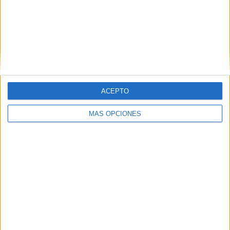
ACEPTO
MÁS OPCIONES
Tags:
Economía
Mercado Central
Navidad
Related
Posts
¿Cuánto cuesta ahora comprar una
bombona de butano en Ceuta?
HACE 1 HORA
Los comercios locales reabren, pero