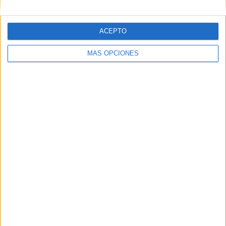
ACEPTO
MÁS OPCIONES
Tags:
Comercio
Mercado Central
Navidad
Vecinos
Related
Posts
Jáudenes recibe a la Patrona con una
petalá y el estreno de 'Señora'
HACE 7 HORAS
El asesoramiento profesional: el escudo
militar contra la desinformación en redes
HACE 7 HORAS