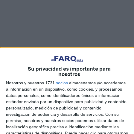
Fotos y vídeo: Joaquín Viera
Su privacidad es importante para
nosotros
Nosotros y nuestros 1731
socios
almacenamos y/o accedemos
a información en un dispositivo, como cookies, y procesamos
Ya
se acerca la Nochevieja
y los ceutíes no quieren faltar
datos personales, como identificadores únicos e información
a la tradición de
comer las 12 uvas
para dar la bienvenida
estándar enviada por un dispositivo para publicidad y contenido
personalizado, medición de publicidad y contenido,
al nuevo año. Por eso, en las diferentes fruterías del
investigación de audiencia y desarrollo de servicios.
Con su
Mercado Central
de Abastos de Ceuta ya se deja ver este
permiso, nosotros y nuestros socios podemos utilizar datos de
producto esperando que
los vecinos
de la ciudad vayan a
localización geográfica precisa e identificación mediante las
por ellas.
características de dispositivos. Puede hacer clic para otorgarnos