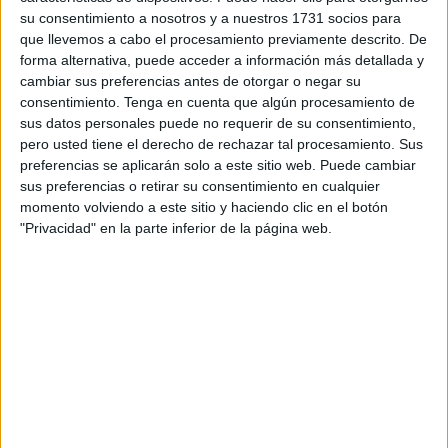
su consentimiento a nosotros y a nuestros 1731 socios para
África Trolas, Mohamed Maimón y Rachid Hamido se
que llevemos a cabo el procesamiento previamente descrito. De
encontraban detrás de sus respectivos puestos de frutas
forma alternativa, puede acceder a información más detallada y
cambiar sus preferencias antes de otorgar o negar su
con todo preparado para recibir a los ceutíes que estén
consentimiento.
Tenga en cuenta que algún procesamiento de
ultimando sus compras
.
sus datos personales puede no requerir de su consentimiento,
pero usted tiene el derecho de rechazar tal procesamiento. Sus
Y si hay algo en lo que han coincidido, es que las mayores
preferencias se aplicarán solo a este sitio web. Puede cambiar
ventas se suelen producir el día 30 o el mismo 31 por la
sus preferencias o retirar su consentimiento en cualquier
mañana, aunque las uvas son una fruta que pueden
momento volviendo a este sitio y haciendo clic en el botón
"Privacidad" en la parte inferior de la página web.
conservarse en perfecto estado durante varios “metidita en
la nevera. Te puede durar cuatro o cinco días y no se
estropea, no le pasa absolutamente nada”, señala
África
Trolas
.
Sobre cómo están yendo las ventas, “aunque en principio
vamos flojitos con las uvas” lo más fuerte “se espera de
hoy y mañana. La gente siempre espera con las uvas al
último día”, señala Rachid Hamido, de frutería Hamido.