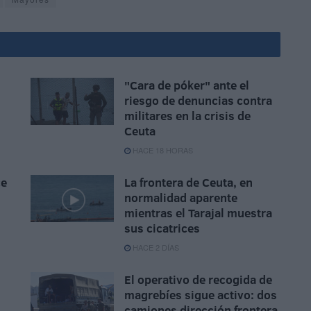
"Cara de póker" ante el
riesgo de denuncias contra
militares en la crisis de
Ceuta
HACE 18 HORAS
ce
La frontera de Ceuta, en
normalidad aparente
mientras el Tarajal muestra
sus cicatrices
HACE 2 DÍAS
El operativo de recogida de
magrebíes sigue activo: dos
camiones dirección frontera