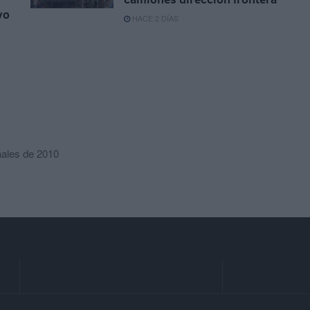
vo
HACE 2 DÍAS
nales de 2010