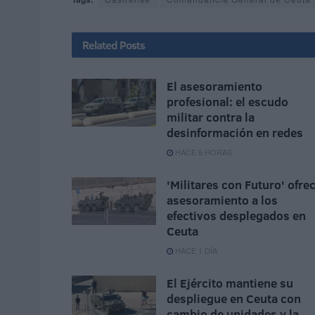
Related
Posts
El asesoramiento
profesional: el escudo
militar contra la
desinformación en redes
HACE 6 HORAS
'Militares con Futuro' ofre
asesoramiento a los
efectivos desplegados en
Ceuta
HACE 1 DÍA
El Ejército mantiene su
despliegue en Ceuta con
cambio de unidades y la