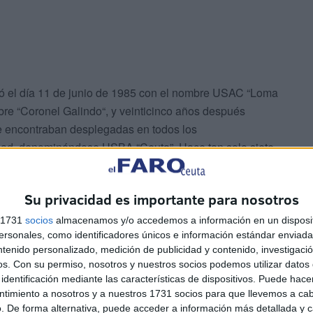
eó el día 11 de junio de 1985 con el nombre USAC “Loma
re “Coronel Galindo“, y veinticinco años después
se encontraban desplegadas en todos los
iudad, denominándose USBA “Ceuta”. Hace tan solo siete
diendo con la denominación que recibe la Base militar
Su privacidad es importante para nosotros
s 1731
socios
almacenamos y/o accedemos a información en un disposit
sonales, como identificadores únicos e información estándar enviada 
ntenido personalizado, medición de publicidad y contenido, investigaci
os.
Con su permiso, nosotros y nuestros socios podemos utilizar datos 
identificación mediante las características de dispositivos. Puede hacer
ntimiento a nosotros y a nuestros 1731 socios para que llevemos a ca
ada por el Coronel D. Francisco de Asís Vázquez Prieto.
. De forma alternativa, puede acceder a información más detallada y 