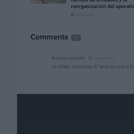
reorganización del operati
HACE 2 DÍAS
Comments
1
Antonio
comentó:
hace 4 años
La USBA, no cumple 37 años se creó a fi