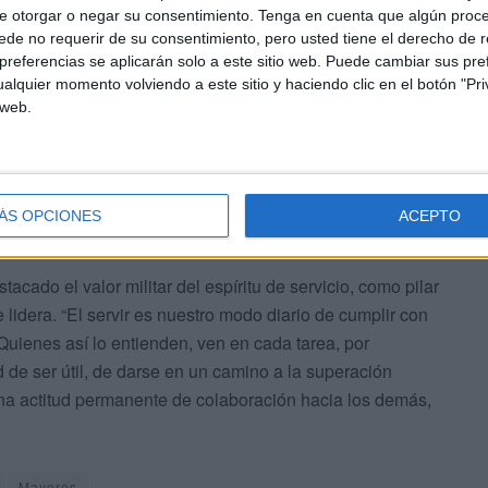
ta con presencia de personal realizando cometidos en
e otorgar o negar su consentimiento.
Tenga en cuenta que algún proc
de no requerir de su consentimiento, pero usted tiene el derecho de r
continua. Es la encargada de asumir las tareas necesarias
referencias se aplicarán solo a este sitio web. Puede cambiar sus pref
onamiento de los servicios, facilitando así a la
alquier momento volviendo a este sitio y haciendo clic en el botón "Pri
 unidades operativas.
 web.
ÁS OPCIONES
ACEPTO
acado el valor militar del espíritu de servicio, como pilar
lidera. “El servir es nuestro modo diario de cumplir con
Quienes así lo entienden, ven en cada tarea, por
d de ser útil, de darse en un camino a la superación
y una actitud permanente de colaboración hacia los demás,
Mayores