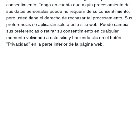
consentimiento.
Tenga en cuenta que algún procesamiento de
ciudad una actividad de carácter pedagógico. La finalidad
sus datos personales puede no requerir de su consentimiento,
es mostrar un modelo de concierto diferente al tradicional.
pero usted tiene el derecho de rechazar tal procesamiento. Sus
Una jornada de la que ya han podido disfrutar alumnos del
preferencias se aplicarán solo a este sitio web. Puede cambiar
Colegio Público Príncipe Felipe,
del
'Ortega y Gasset'
y
sus preferencias o retirar su consentimiento en cualquier
momento volviendo a este sitio y haciendo clic en el botón
del
'José Acosta'.
"Privacidad" en la parte inferior de la página web.
Este viernes ha sido el turno de los alumnos del
CEIP
Juan Carlos I
con un concierto didáctico que ha cautivado
a grandes y pequeños. Con este concierto en el colegio
Juan Carlos I se ha dado inicio a una serie de conciertos
que la Unidad de Música de la Comandancia General de
Ceuta va a realizar a lo largo de este curso escolar 2022-
2023.
Los alumnos de Educación Primaria del centro y el
claustro de profesores, según ha informado el centro en
nota de prensa, han podido disfrutar en la mañana de este
viernes del concierto programado con la Unidad de Música