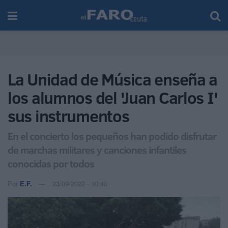
La Unidad de Música enseña a
los alumnos del 'Juan Carlos I'
sus instrumentos
En el concierto los pequeños han podido disfrutar
de marchas militares y canciones infantiles
conocidas por todos
Por
E.F.
23/09/2022 - 10:40