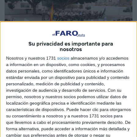
Su privacidad es importante para
nosotros
Nosotros y nuestros 1731
socios
almacenamos y/o accedemos
a información en un dispositivo, como cookies, y procesamos
datos personales, como identificadores únicos e información
Imágenes cedidas
estándar enviada por un dispositivo para publicidad y contenido
personalizado, medición de publicidad y contenido,
investigación de audiencia y desarrollo de servicios.
Con su
permiso, nosotros y nuestros socios podemos utilizar datos de
localización geográfica precisa e identificación mediante las
La música a
yuda a los pequeños a aumentar sus niveles
características de dispositivos. Puede hacer clic para otorgarnos
de confianza, mejorar la autoestima y la coordinación de
su consentimiento a nosotros y a nuestros 1731 socios para
movimientos.
La Unidad de
Música
del Batallón del
que llevemos a cabo el procesamiento previamente descrito. De
Cuartel General de la
Comandancia General de Ceuta
forma alternativa, puede acceder a información más detallada y
ofrece a los alumnos de distintos colegios de nuestra
cambiar sus preferencias antes de otorgar o negar su