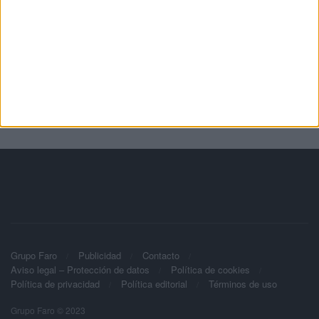
Grupo Faro
Publicidad
Contacto
Aviso legal – Protección de datos
Política de cookies
Política de privacidad
Política editorial
Términos de uso
Grupo Faro © 2023