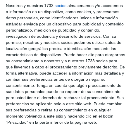
Nosotros y nuestros 1733
socios
almacenamos y/o accedemos
a información en un dispositivo, como cookies, y procesamos
datos personales, como identificadores únicos e información
estándar enviada por un dispositivo para publicidad y contenido
personalizado, medición de publicidad y contenido,
investigación de audiencia y desarrollo de servicios.
Con su
El equipo de FaroTV aprovecha los últimos días de Feria
permiso, nosotros y nuestros socios podemos utilizar datos de
localización geográfica precisa e identificación mediante las
para dejar el trabajo a un lado y se divierte en todas sus
características de dispositivos. Puede hacer clic para otorgarnos
atracciones.
su consentimiento a nosotros y a nuestros 1733 socios para
que llevemos a cabo el procesamiento previamente descrito. De
Tags:
Feria
forma alternativa, puede acceder a información más detallada y
cambiar sus preferencias antes de otorgar o negar su
consentimiento.
Tenga en cuenta que algún procesamiento de
Related
Posts
sus datos personales puede no requerir de su consentimiento,
pero usted tiene el derecho de rechazar tal procesamiento. Sus
De Los Morancos a Tomás Roncero: los
preferencias se aplicarán solo a este sitio web. Puede cambiar
mensajes de ánimo hacia Ceuta
sus preferencias o retirar su consentimiento en cualquier
momento volviendo a este sitio y haciendo clic en el botón
HACE 4 DÍAS
"Privacidad" en la parte inferior de la página web.
Javier Beneroso, treinta años bajo las