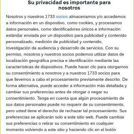
Su privacidad es importante para
baile, teatro, canto
... Ella, nacida en Zaragoza, y él,
nosotros
llegado desde Argentina, comparten una pasión por el
Nosotros y nuestros 1733
socios
almacenamos y/o accedemos
baile que les ha llevado a recorrer nuestro país y a realizar
a información en un dispositivo, como cookies, y procesamos
datos personales, como identificadores únicos e información
giras por Finlandia, Polonia, Marruecos, Suecia, Argentina,
estándar enviada por un dispositivo para publicidad y contenido
Noruega... Incluso han sido pareja solista dentro del
personalizado, medición de publicidad y contenido,
crucero Silja Serenade. En el Casino de Ceuta contarán
investigación de audiencia y desarrollo de servicios.
Con su
su historia de amor, que empieza con un encuentro fortuito.
permiso, nosotros y nuestros socios podemos utilizar datos de
‘Tango de mi vida’ continúa luego ante “una taza del último
localización geográfica precisa e identificación mediante las
características de dispositivos. Puede hacer clic para otorgarnos
café, con un vals romántico, una confesión que declara la
su consentimiento a nosotros y a nuestros 1733 socios para
verdad por la embriaguez, la sencillez de enamorarse...”
que llevemos a cabo el procesamiento previamente descrito. De
Así resumen el espectáculo que ofrecerán este sábado,
forma alternativa, puede acceder a información más detallada y
con el tango siempre presente.
cambiar sus preferencias antes de otorgar o negar su
consentimiento.
Tenga en cuenta que algún procesamiento de
–Baile, teatro, cuentan una historia... ¿A qué se parece
sus datos personales puede no requerir de su consentimiento,
pero usted tiene el derecho de rechazar tal procesamiento. Sus
la actuación que van a ofrecer en el Casino de Ceuta?
preferencias se aplicarán solo a este sitio web. Puede cambiar
sus preferencias o retirar su consentimiento en cualquier
–Es una especie de teatro musical en pequeño formato
momento volviendo a este sitio y haciendo clic en el botón
porque somos dos personajes. Dentro de ese espectáculo,