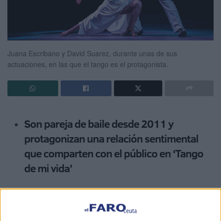
Juana Escribano y David Suarez, durante unas de sus
actuaciones, en las que el tango es el protagonista.
Son pareja de baile desde 2011 y
protagonizan una relación sentimental
que comparten con el público en ‘Tango
de mi vida’
Juana Escribano
y David Suárez llevan este sábado su
historia de amor al Casino de Ceuta. Allí, con el tango
como protagonista, ofrecerán un espectáculo que combina