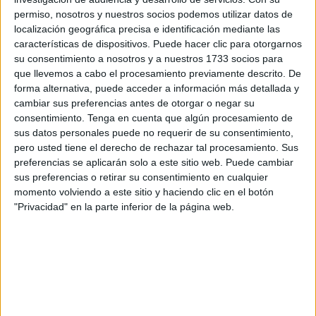
mini-comunicado oficial para decir que en vez de a las seis
permiso, nosotros y nuestros socios podemos utilizar datos de
sería a las ocho, recogiendo la petición de los empresarios
localización geográfica precisa e identificación mediante las
y la inquietud de algún partido político.
características de dispositivos. Puede hacer clic para otorgarnos
su consentimiento a nosotros y a nuestros 1733 socios para
Lo que me sorprende de todo esto es la excusa que se da,
que llevemos a cabo el procesamiento previamente descrito. De
la justificación para cambiar de hora. Yo entendía que aquí
forma alternativa, puede acceder a información más detallada y
cambiar sus preferencias antes de otorgar o negar su
las decisiones se tomaban por la salud, por nada más. Es
consentimiento.
Tenga en cuenta que algún procesamiento de
decir, que los expertos que asesoran al alcalde y demás
sus datos personales puede no requerir de su consentimiento,
integrantes del Gobierno habían aconsejado cerrar a las
pero usted tiene el derecho de rechazar tal procesamiento. Sus
seis para que Ceuta volviera a ser una ciudad
preferencias se aplicarán solo a este sitio web. Puede cambiar
medianamente normal, bajar sus contagios y, como
sus preferencias o retirar su consentimiento en cualquier
momento volviendo a este sitio y haciendo clic en el botón
consecuencia, reducir las muertes. Yo entendía que antes
"Privacidad" en la parte inferior de la página web.
de cualquier otro fin, de cualquier otra justificación, aquí lo
que primaba era salvar vidas, dejar de habilitar tumbas en
los cementerios y dejar de vivir esta pesadilla que se está
llevando a tantos hombres y mujeres por el virus. Algo más
de 40, oficialmente. Los datos oficiosos nunca los
sabremos.