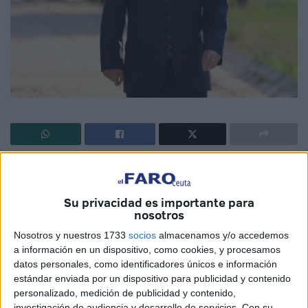
Y aquella ‘María’ de Ricky Martín continuaba con el ‘un,
dos, tres... un pasito p’atrás’. Fijo que al alcalde Vivas le
Su privacidad es importante para
gustaba esta canción y, de no ser así, tuvo que ser una de
nosotros
las pesadillas del verano que tanto interiorizó que le ha
Nosotros y nuestros 1733
socios
almacenamos y/o accedemos
llevado a aplicar en política lo que decía la melodía. Ayer
a información en un dispositivo, como cookies, y procesamos
tocaba el pasito p’atrás. 24 horas después de, como torero
datos personales, como identificadores únicos e información
en plaza, anunciar que se ordenaría el cierre de la
estándar enviada por un dispositivo para publicidad y contenido
actividad no esencial a las 18:00 horas, se enviaba un
personalizado, medición de publicidad y contenido,
investigación de audiencia y desarrollo de servicios.
Con su