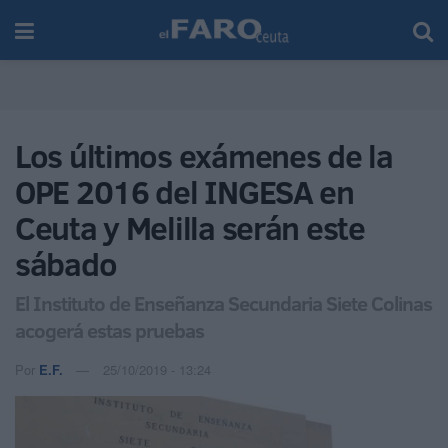
Los últimos exámenes de la
OPE 2016 del INGESA en
Ceuta y Melilla serán este
sábado
El Instituto de Enseñanza Secundaria Siete Colinas
acogerá estas pruebas
Por
E.F.
25/10/2019 - 13:24