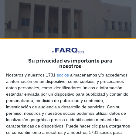
Su privacidad es importante para
nosotros
Nosotros y nuestros 1731
socios
almacenamos y/o accedemos
a información en un dispositivo, como cookies, y procesamos
Archivo
datos personales, como identificadores únicos e información
estándar enviada por un dispositivo para publicidad y contenido
personalizado, medición de publicidad y contenido,
investigación de audiencia y desarrollo de servicios.
Con su
permiso, nosotros y nuestros socios podemos utilizar datos de
Mañana 26 de octubre, a las 9.30 horas, se celebra en
localización geográfica precisa e identificación mediante las
Ceuta y Melilla la última oleada de exámenes
características de dispositivos. Puede hacer clic para otorgarnos
correspondientes a las tres últimas categorías de la OPE
su consentimiento a nosotros y a nuestros 1731 socios para