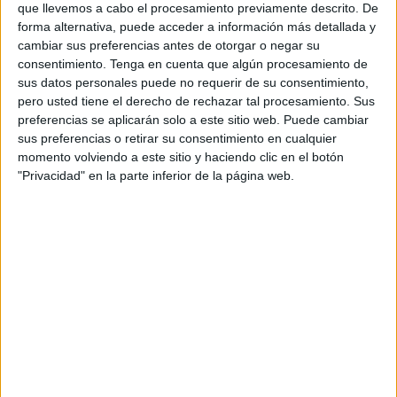
que llevemos a cabo el procesamiento previamente descrito. De
2016 del
Instituto Nacional de Gestión Sanitaria
forma alternativa, puede acceder a información más detallada y
(INGESA)
. Así lo recogía el
BOE el 28 de septiembre.
cambiar sus preferencias antes de otorgar o negar su
consentimiento.
Tenga en cuenta que algún procesamiento de
Se trata de las categorías de Ayudante Técnico
sus datos personales puede no requerir de su consentimiento,
Sanitario/Diplomado Universitario de Enfermería, Celador
pero usted tiene el derecho de rechazar tal procesamiento. Sus
y Facultativo Especialista de Área (FEA) de Oftalmología.
preferencias se aplicarán solo a este sitio web. Puede cambiar
sus preferencias o retirar su consentimiento en cualquier
Éste último había quedado aplazado en septiembre por
momento volviendo a este sitio y haciendo clic en el botón
causas organizativas.
"Privacidad" en la parte inferior de la página web.
El número de personas que se examinarán por ciudad aún
no está definido pues no todos los participantes han
especificado el lugar donde se examinarán.Sí se conoce
que un total de 2.135 personas han sido admitidas para
realizar estos exámenes de las cuales, 1.087 han optado
por examinarse en Melilla y 817 en Ceuta.
Tras los exámenes de mañana, el INGESA ofrecerá el
domingo la información completa de examinantes por