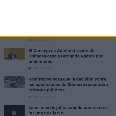
toneladas de residuos invaden el litoral
de Ceuta
HACE 5 DÍAS
Moeve y Naturgy duplican el ahorro en
los repostajes de este verano
HACE 1 SEMANA
El Consejo de Administración de
Obimasa cesa a Fernando Ramos por
unanimidad
HACE 1 SEMANA
Ramírez rechaza que la decisión sobre
las oposiciones de Obimasa responda a
criterios políticos
HACE 1 SEMANA
Luna llena de julio: cuándo podrá verse
la Luna de Ciervo