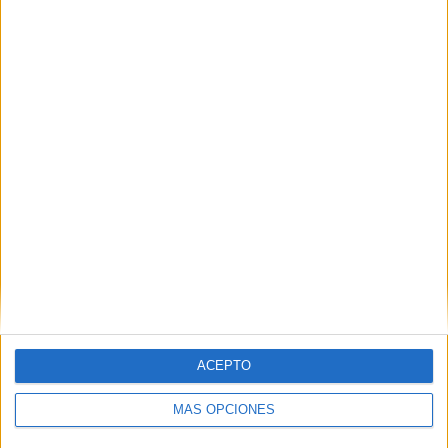
A pesar de ello, desde Septem Nostra sostienen que las
extracciones continuaron un tiempo.
El dossier presentado en su momento ante la Fiscalía
incluía, además, referencias a
impactos visibles sobre el
terreno
: comunidades vegetales arrancadas junto a
bloques de roca, ejemplares aplastados por derrubios y
alteraciones progresivas del perfil del Mogote.
ACEPTO
MÁS OPCIONES