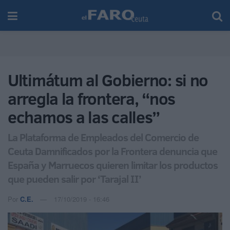
Ultimátum al Gobierno: si no
arregla la frontera, “nos
echamos a las calles”
La Plataforma de Empleados del Comercio de
Ceuta Damnificados por la Frontera denuncia que
España y Marruecos quieren limitar los productos
que pueden salir por ‘Tarajal II’
Por
C.E.
17/10/2019 - 16:46