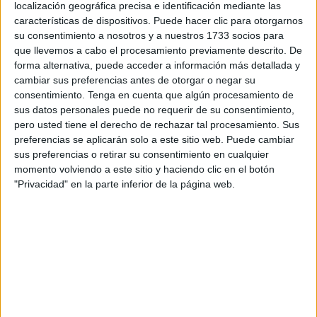
localización geográfica precisa e identificación mediante las
Lo que reclaman es que se “llegue a un acuerdo comercial
características de dispositivos. Puede hacer clic para otorgarnos
no restrictivo” en cuanto al tipo de productos que pueden
su consentimiento a nosotros y a nuestros 1733 socios para
pasarse de Ceuta a Marruecos que “nos garantice la
que llevemos a cabo el procesamiento previamente descrito. De
forma alternativa, puede acceder a información más detallada y
continuidad laboral en nuestras empresas”, explican en
cambiar sus preferencias antes de otorgar o negar su
una nota de prensa remitida a los medios de comunicación
consentimiento.
Tenga en cuenta que algún procesamiento de
este jueves.
sus datos personales puede no requerir de su consentimiento,
pero usted tiene el derecho de rechazar tal procesamiento. Sus
Lo hacen después de mostrar su disconformidad con el
preferencias se aplicarán solo a este sitio web. Puede cambiar
acuerdo al que se quiere llegar en estos días: “El Gobierno
sus preferencias o retirar su consentimiento en cualquier
momento volviendo a este sitio y haciendo clic en el botón
de Ceuta con Marruecos quieren limitar los productos que
"Privacidad" en la parte inferior de la página web.
salen de nuestra ciudad hacia el país vecino. No se dan
cuenta o no quieren ver que están asfixiando el comercio
de Ceuta. Con estas actuaciones y restricciones a las que
están sometiendo la frontera están poniendo en riesgo
miles de puestos de trabajo de empleados y la economía
de miles de familias. Ceuta no tiene más recursos que
ofrecer”, han denunciado.