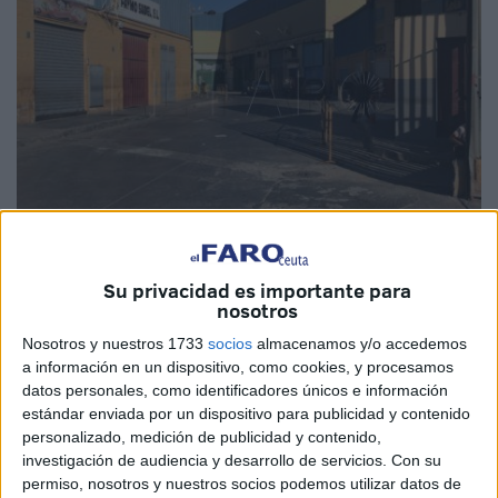
Archivo
Su privacidad es importante para
nosotros
Nosotros y nuestros 1733
socios
almacenamos y/o accedemos
La Plataforma de Empleados del Comercio de Ceuta
a información en un dispositivo, como cookies, y procesamos
Damnificados
por la Frontera
ha pedido al Gobierno que
datos personales, como identificadores únicos e información
estándar enviada por un dispositivo para publicidad y contenido
se siente a hablar con Marruecos de manera urgente para
personalizado, medición de publicidad y contenido,
solucionar el grave problema enquistado en el Tarajal y
investigación de audiencia y desarrollo de servicios.
Con su
que está siendo padecido por múltiples sectores.
permiso, nosotros y nuestros socios podemos utilizar datos de