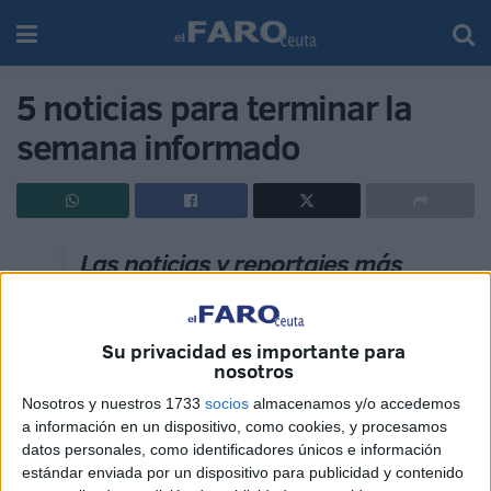
5 noticias para terminar la
semana informado
Las noticias y reportajes más
destacados de esta semana en
la edición digital de
El Faro de
Su privacidad es importante para
Ceuta
nosotros
Nosotros y nuestros 1733
socios
almacenamos y/o accedemos
Un repaso a las 5 noticias más importantes en la edición digital
a información en un dispositivo, como cookies, y procesamos
de
El Faro de Ceuta:
datos personales, como identificadores únicos e información
estándar enviada por un dispositivo para publicidad y contenido
1.
In Memoriam: A nuestro hijo y hermano Álvaro