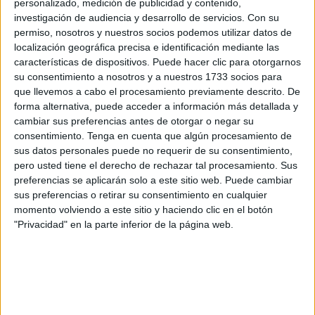
personalizado, medición de publicidad y contenido,
García Jiménez
investigación de audiencia y desarrollo de servicios.
Con su
permiso, nosotros y nuestros socios podemos utilizar datos de
2.
La ola de calor sigue: ¿cuál es la temperatura
localización geográfica precisa e identificación mediante las
ideal para poner el aire acondicionado?
características de dispositivos. Puede hacer clic para otorgarnos
su consentimiento a nosotros y a nuestros 1733 socios para
3.
Dolor en la Policía Nacional tras la pérdida de Paco
que llevemos a cabo el procesamiento previamente descrito. De
forma alternativa, puede acceder a información más detallada y
Martín Cabello
cambiar sus preferencias antes de otorgar o negar su
consentimiento.
Tenga en cuenta que algún procesamiento de
4.
Cómo adelantar la prejubilación 10 años con el
sus datos personales puede no requerir de su consentimiento,
100% de pensión y sin coeficientes reductores
pero usted tiene el derecho de rechazar tal procesamiento. Sus
preferencias se aplicarán solo a este sitio web. Puede cambiar
5.
Ceuta, con la Roja: todos queremos ganar el
sus preferencias o retirar su consentimiento en cualquier
Mundial
momento volviendo a este sitio y haciendo clic en el botón
"Privacidad" en la parte inferior de la página web.