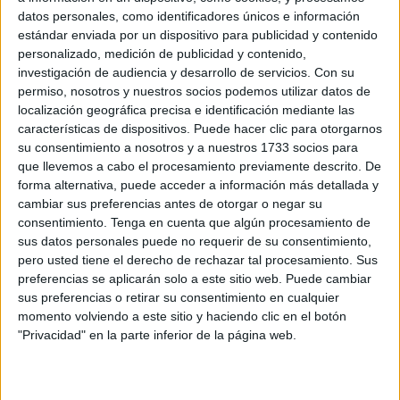
datos personales, como identificadores únicos e información
Ese día, que es martes, comenzarán el
curso
2026-2027
estándar enviada por un dispositivo para publicidad y contenido
los alumnos de educación especial, infantil, primaria, ESO
personalizado, medición de publicidad y contenido,
y bachillerato, de acuerdo con lo recogido en el calendario
investigación de audiencia y desarrollo de servicios.
Con su
escolar.
permiso, nosotros y nuestros socios podemos utilizar datos de
localización geográfica precisa e identificación mediante las
características de dispositivos. Puede hacer clic para otorgarnos
su consentimiento a nosotros y a nuestros 1733 socios para
que llevemos a cabo el procesamiento previamente descrito. De
forma alternativa, puede acceder a información más detallada y
cambiar sus preferencias antes de otorgar o negar su
Por delante quedan meses de clases, pero también de
consentimiento.
Tenga en cuenta que algún procesamiento de
sus datos personales puede no requerir de su consentimiento,
celebraciones. En el caso de las clases de
FP, EOI y Artes
pero usted tiene el derecho de rechazar tal procesamiento. Sus
Plásticas
se ha fijado para el
10 de septiembre
.
preferencias se aplicarán solo a este sitio web. Puede cambiar
sus preferencias o retirar su consentimiento en cualquier
Los puentes que se van a disfrutar:
momento volviendo a este sitio y haciendo clic en el botón
"Privacidad" en la parte inferior de la página web.
estos son los recogidos en 2026
El primer puente de 2026 coincide con la celebración del