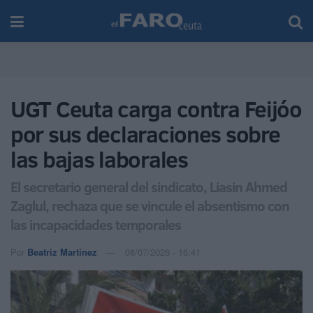
UGT Ceuta carga contra Feijóo
por sus declaraciones sobre
las bajas laborales
El secretario general del sindicato, Liasin Ahmed
Zaglul, rechaza que se vincule el absentismo con
las incapacidades temporales
Por
Beatriz Martínez
08/07/2026 - 16:41