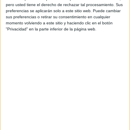
pero usted tiene el derecho de rechazar tal procesamiento. Sus
que atraviesan procesos de incapacidad temporal por
preferencias se aplicarán solo a este sitio web. Puede cambiar
prescripción médica y que, en muchos casos, afrontan
sus preferencias o retirar su consentimiento en cualquier
situaciones personales y sanitarias especialmente
momento volviendo a este sitio y haciendo clic en el botón
complicadas.
"Privacidad" en la parte inferior de la página web.
Para UGT FICA Ceuta, las
bajas laborales no
constituyen un privilegio ni un abuso
, sino un derecho
reconocido por la legislación española y respaldado por
los profesionales sanitarios cuando una persona no puede
desempeñar su actividad laboral sin poner en riesgo su
propia salud o la de terceros.
El
sindicato
insiste en que las incapacidades temporales
responden a criterios médicos y recuerda que los
trabajadores que las solicitan lo hacen porque existe una
causa justificada que les impide continuar desarrollando
su actividad con normalidad.