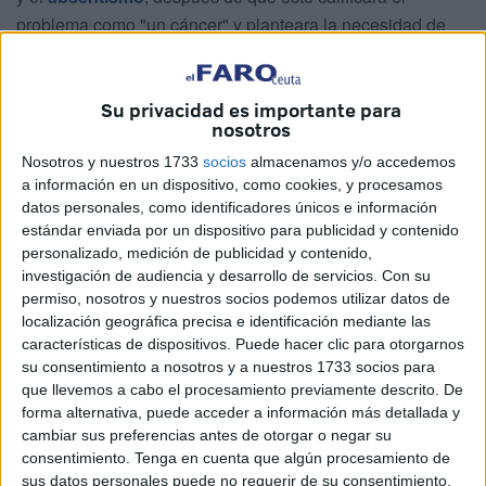
problema como "un cáncer" y planteara la necesidad de
abordar esta situación.
A través de un comunicado, el secretario general de
UGT
Su privacidad es importante para
FICA Ceuta
,
Liasin Ahmed Zaglul
, considera que las
nosotros
palabras del líder popular son "profundamente
Nosotros y nuestros 1733
socios
almacenamos y/o accedemos
desafortunadas e irresponsables", al entender que
a información en un dispositivo, como cookies, y procesamos
datos personales, como identificadores únicos e información
trasladan una imagen negativa de miles de trabajadores
estándar enviada por un dispositivo para publicidad y contenido
que se encuentran de baja por motivos de salud.
personalizado, medición de publicidad y contenido,
investigación de audiencia y desarrollo de servicios.
Con su
UGT considera que las
permiso, nosotros y nuestros socios podemos utilizar datos de
localización geográfica precisa e identificación mediante las
declaraciones "estigmatizan" a los
características de dispositivos. Puede hacer clic para otorgarnos
trabajadores de baja
su consentimiento a nosotros y a nuestros 1733 socios para
que llevemos a cabo el procesamiento previamente descrito. De
forma alternativa, puede acceder a información más detallada y
Desde la organización sindical sostienen que utilizar
cambiar sus preferencias antes de otorgar o negar su
expresiones como la empleada por Feijóo contribuye a
consentimiento.
Tenga en cuenta que algún procesamiento de
"estigmatizar a miles de trabajadores y trabajadoras"
sus datos personales puede no requerir de su consentimiento,