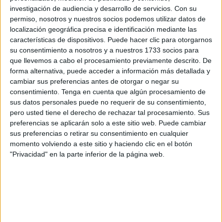
a puerta.
investigación de audiencia y desarrollo de servicios.
Con su
permiso, nosotros y nuestros socios podemos utilizar datos de
Antes de comenzar el
encuentro
, se guardó un
minuto de
localización geográfica precisa e identificación mediante las
silencio
por el trágico
accidente ferroviario
ocurrido el
características de dispositivos. Puede hacer clic para otorgarnos
pasado domingo en
Adamuz (Córdoba)
.
su consentimiento a nosotros y a nuestros 1733 socios para
que llevemos a cabo el procesamiento previamente descrito. De
El encuentro comenzó con mucho
ritmo
, con ocasiones
forma alternativa, puede acceder a información más detallada y
para
ambas escuadras
, buscando la
victoria
desde los
cambiar sus preferencias antes de otorgar o negar su
consentimiento.
Tenga en cuenta que algún procesamiento de
primeros instantes. A pesar de las oportunidades, el
sus datos personales puede no requerir de su consentimiento,
esférico
no entraba y se cumplían los primeros
ocho
pero usted tiene el derecho de rechazar tal procesamiento. Sus
minutos
sin tanto en el electrónico.
preferencias se aplicarán solo a este sitio web. Puede cambiar
sus preferencias o retirar su consentimiento en cualquier
Primeros avisos sin premio
momento volviendo a este sitio y haciendo clic en el botón
"Privacidad" en la parte inferior de la página web.
El equipo
almeriense
lo intentó, sobre todo a
balón
parado
, donde tuvo una gran oportunidad en un
saque de
esquina
cuyo disparo salió rozando el
larguero
.
Los
unionistas
también buscaban el
gol
con ahínco y lo