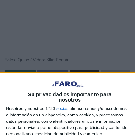
Fotos: Quino / Vídeo: Kike Román
La
UA Ceutí
tenía la oportunidad de salir del
descenso
si
Su privacidad es importante para
le ganaba al
Inagroup El Ejido FS
. El encuentro
nosotros
aplazado, que se disputó en el
Guillermo Molina
, no fue lo
Nosotros y nuestros 1733
socios
almacenamos y/o accedemos
esperado y el equipo unionista
acabó derrotado por 1-6
.
a información en un dispositivo, como cookies, y procesamos
El equipo caballa jugó con más
corazón que cabeza
,
datos personales, como identificadores únicos e información
mientras que los andaluces fueron muy
efectivos
de cara
estándar enviada por un dispositivo para publicidad y contenido
personalizado, medición de publicidad y contenido,