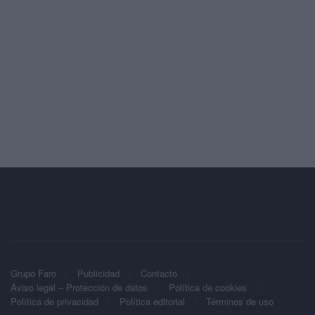
Grupo Faro
Publicidad
Contacto
Aviso legal – Protección de datos
Política de cookies
Política de privacidad
Política editorial
Términos de uso