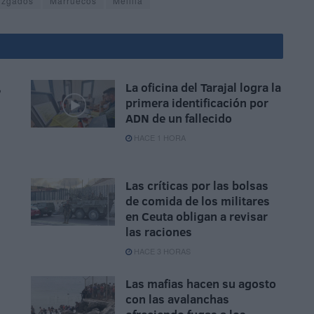
uzgados
Marruecos
Melilla
,
La oficina del Tarajal logra la
primera identificación por
ADN de un fallecido
HACE 1 HORA
Las críticas por las bolsas
de comida de los militares
en Ceuta obligan a revisar
las raciones
HACE 3 HORAS
Las mafias hacen su agosto
con las avalanchas