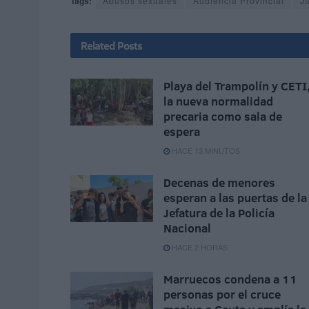
Tags:
Abusos sexuales
Audiencia Provincial
J
Related
Posts
Playa del Trampolín y CETI
la nueva normalidad
precaria como sala de
espera
HACE 13 MINUTOS
Decenas de menores
esperan a las puertas de la
Jefatura de la Policía
Nacional
HACE 2 HORAS
Marruecos condena a 11
personas por el cruce