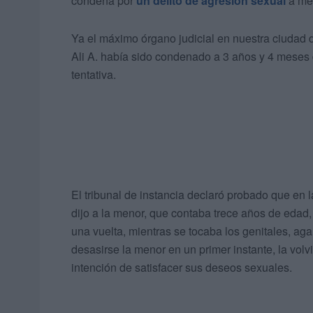
condena por
un delito de agresión sexual
a men
Ya el máximo órgano judicial en nuestra ciudad d
Ali A. había sido condenado a 3 años y 4 meses 
tentativa.
El tribunal de instancia declaró probado que en l
dijo a la menor, que contaba trece años de edad,
una vuelta, mientras se tocaba los genitales, ag
desasirse la menor en un primer instante, la volvió
intención de satisfacer sus deseos sexuales.