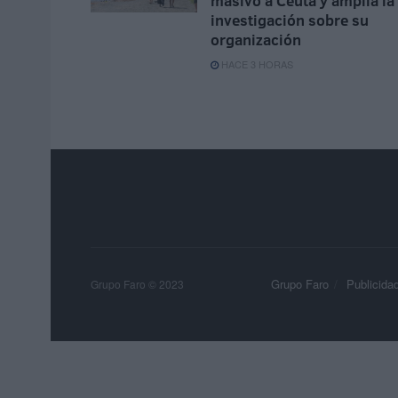
masivo a Ceuta y amplía la
investigación sobre su
organización
HACE 3 HORAS
Grupo Faro
Publicida
Grupo Faro © 2023