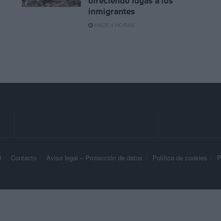
ofreciendo fugas a los
inmigrantes
HACE 4 HORAS
d
Contacto
Aviso legal – Protección de datos
Política de cookies
P