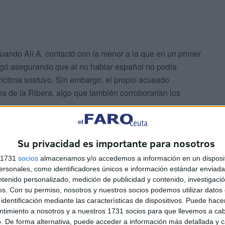
uando Ali A. contactó con la menor a la que en un primer
gó asegurando que al no hablar español no podía
víctima sostuvo. Sin embargo, el propio acusado
ya de la Ribera, algo que también corroborarían los
Su privacidad es importante para nosotros
s 1731
socios
almacenamos y/o accedemos a información en un disposit
sonales, como identificadores únicos e información estándar enviada 
ntenido personalizado, medición de publicidad y contenido, investigaci
os.
Con su permiso, nosotros y nuestros socios podemos utilizar datos 
ursos similares a los que utilizó en la revisión que han
identificación mediante las características de dispositivos. Puede hacer
ntimiento a nosotros y a nuestros 1731 socios para que llevemos a ca
. De forma alternativa, puede acceder a información más detallada y 