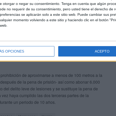
incial de Cádiz
en Ceuta condenó a 3 años y 4 meses
e otorgar o negar su consentimiento.
Tenga en cuenta que algún proc
de no requerir de su consentimiento, pero usted tiene el derecho de r
2019 agarró del brazo a una menor, en repetidas
referencias se aplicarán solo a este sitio web. Puede cambiar sus pref
la otra mano. Los hechos ocurrieron en la playa de la
alquier momento volviendo a este sitio y haciendo clic en el botón "Pri
tado de agresión sexual, no por agresión sexual
 web.
ÁS OPCIONES
ACEPTO
a prohibición de aproximarse a menos de 100 metros a la
 después de la pena de prisión- así como abonar 6.000
 del delito leve de lesiones y se sustituye la pena de
na vez haya cumplido las dos terceras partes de la
durante un periodo de 10 años.