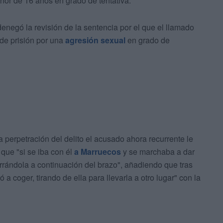
or de 16 años en grado de tentativa.
enegó la revisión de la sentencia por el que el llamado
de prisión por una
agresión sexual
en grado de
a perpetración del delito el acusado ahora recurrente le
 que "si se iba con él
a Marruecos
y se marchaba a dar
arrándola a continuación del brazo", añadiendo que tras
 a coger, tirando de ella para llevarla a otro lugar" con la