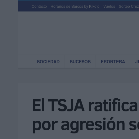
Contacto
Horarios de Barcos by Kikoto
Vuelos
Sorteo Cruz
SOCIEDAD
SUCESOS
FRONTERA
J
El TSJA ratific
por agresión 