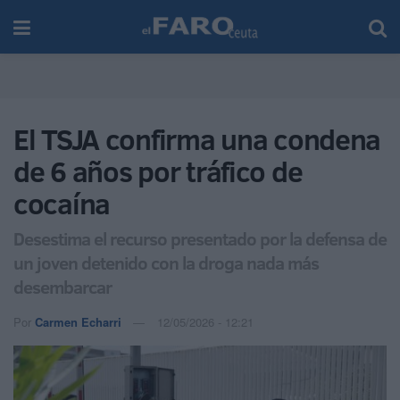
El TSJA confirma una condena
de 6 años por tráfico de
cocaína
Desestima el recurso presentado por la defensa de
un joven detenido con la droga nada más
desembarcar
Por
Carmen Echarri
12/05/2026 - 12:21