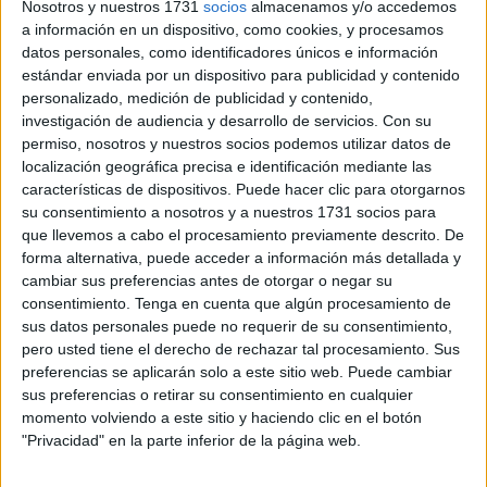
Nosotros y nuestros 1731
socios
almacenamos y/o accedemos
modalidad de tenencia de sustancia que causa grave daño
a información en un dispositivo, como cookies, y procesamos
a la salud, en el subtipo agravado de notoria importancia,
datos personales, como identificadores únicos e información
con la circunstancia
agravante de reincidencia
y
la
estándar enviada por un dispositivo para publicidad y contenido
atenuante analógica de drogadicción
.
personalizado, medición de publicidad y contenido,
investigación de audiencia y desarrollo de servicios.
Con su
permiso, nosotros y nuestros socios podemos utilizar datos de
Condena y multa
localización geográfica precisa e identificación mediante las
características de dispositivos. Puede hacer clic para otorgarnos
Se le impuso una
pena de 6 años y 9 meses de prisión e
su consentimiento a nosotros y a nuestros 1731 socios para
inhabilitación especial
para el derecho de sufragio
que llevemos a cabo el procesamiento previamente descrito. De
forma alternativa, puede acceder a información más detallada y
pasivo durante el mencionado periodo
, así como
multa
cambiar sus preferencias antes de otorgar o negar su
de 150.000 euros
con tres meses de responsabilidad
consentimiento.
Tenga en cuenta que algún procesamiento de
personal subsidiaria en caso de impago.
sus datos personales puede no requerir de su consentimiento,
pero usted tiene el derecho de rechazar tal procesamiento. Sus
Se presentó recurso en apelación por la representación
preferencias se aplicarán solo a este sitio web. Puede cambiar
del acusado alegando que debió haber sido apreciada la
sus preferencias o retirar su consentimiento en cualquier
momento volviendo a este sitio y haciendo clic en el botón
concurrencia de la circunstancia eximente incompleta
"Privacidad" en la parte inferior de la página web.
(atenuante muy cualificada en la terminología empleada
por el recurrente) de drogadicción conforme al art. 21.1ª en