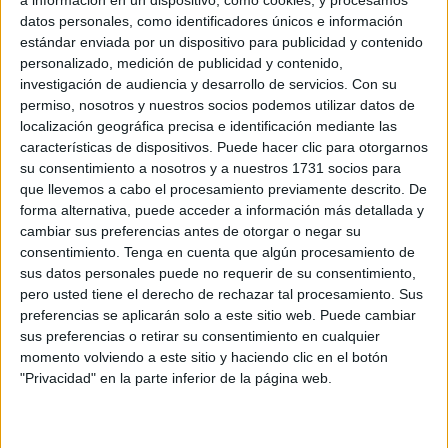
Un torneo organizado dedicado a la base del fútbol
datos personales, como identificadores únicos e información
sala de Ceuta pero este año será especial ya que el
estándar enviada por un dispositivo para publicidad y contenido
organizador del torneo Jaime Nepomuceno
dedicará
personalizado, medición de publicidad y contenido,
investigación de audiencia y desarrollo de servicios.
Con su
este torneo a su padre ‘Nepo’
. Todos los años
permiso, nosotros y nuestros socios podemos utilizar datos de
homenajean a una persona vinculada a la Unión África
localización geográfica precisa e identificación mediante las
Ceutí y este año no será menos.
características de dispositivos. Puede hacer clic para otorgarnos
su consentimiento a nosotros y a nuestros 1731 socios para
“Este año el homenajeado es ‘Nepo’, el año pasado se
que llevemos a cabo el procesamiento previamente descrito. De
introdujo el meter cada año el nombre de una persona
forma alternativa, puede acceder a información más detallada y
cambiar sus preferencias antes de otorgar o negar su
vinculada al Ceutí que ya no esté con nosotros,
el año
consentimiento.
Tenga en cuenta que algún procesamiento de
pasado fue memorial Pedro Bermúdez
”, explicó Jaime,
sus datos personales puede no requerir de su consentimiento,
organizador del torneo y también entrenador del equipo
pero usted tiene el derecho de rechazar tal procesamiento. Sus
juvenil Deportivo Unión África Ceutí que está en División
preferencias se aplicarán solo a este sitio web. Puede cambiar
sus preferencias o retirar su consentimiento en cualquier
de Honor Juvenil.
momento volviendo a este sitio y haciendo clic en el botón
"Privacidad" en la parte inferior de la página web.
Las categorías participantes para este año son seis
:
prebenjamín, benjamín, alevín, infantil y cadete; y para
esta edición se añadido la categoría de juvenil por primera