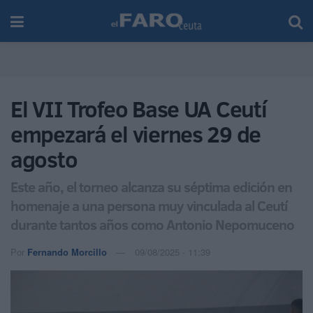
El VII Trofeo Base UA Ceutí
empezará el viernes 29 de
agosto
Este año, el torneo alcanza su séptima edición en
homenaje a una persona muy vinculada al Ceutí
durante tantos años como Antonio Nepomuceno
Por
Fernando Morcillo
09/08/2025 - 11:39