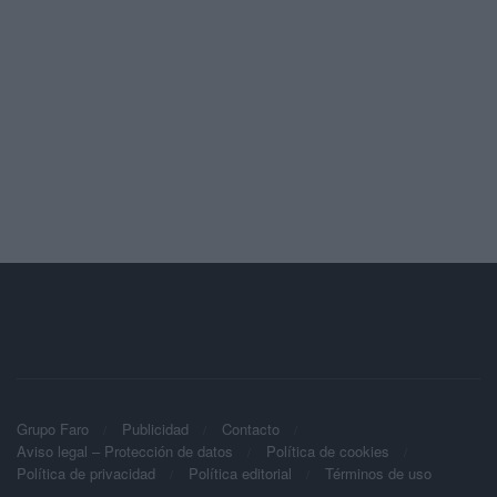
Grupo Faro
Publicidad
Contacto
Aviso legal – Protección de datos
Política de cookies
Política de privacidad
Política editorial
Términos de uso