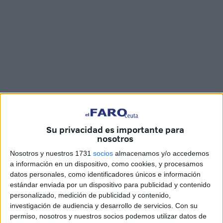
Su privacidad es importante para
nosotros
Fotos: María García / Vídeo: Imad Lagmich
Nosotros y nuestros 1731
socios
almacenamos y/o accedemos
a información en un dispositivo, como cookies, y procesamos
datos personales, como identificadores únicos e información
estándar enviada por un dispositivo para publicidad y contenido
El torneo de la
Unión África Ceutí
Base
'Memorial Pedro
personalizado, medición de publicidad y contenido,
Bermúdez'
ponía su broche de oro este sábado con la
investigación de audiencia y desarrollo de servicios.
Con su
disputa de las finales de las diferentes categorías y la
permiso, nosotros y nuestros socios podemos utilizar datos de