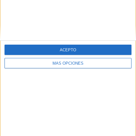
ACEPTO
MÁS OPCIONES
Tags:
AD Ceuta
Barriadas
Colegio Santa Amelia
Federación de Fútbol
Fútbol-sala
Gobierno de Ceuta
Instituto Ceutí de Deportes (ICD)
Polillas
Premios
Sporting de Ceuta
UA Ceutí
Related
Posts