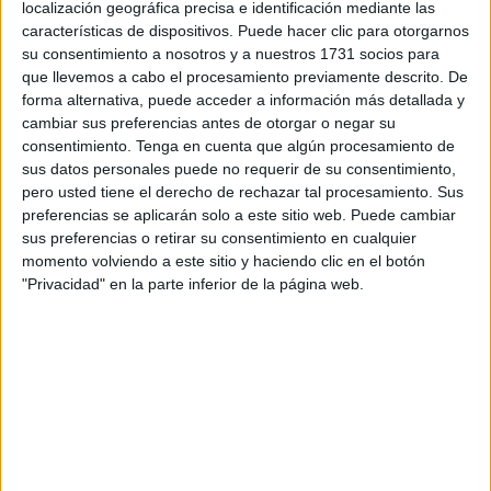
entrega de los trofeos
a los campeones de esta nueva
localización geográfica precisa e identificación mediante las
características de dispositivos. Puede hacer clic para otorgarnos
edición.
su consentimiento a nosotros y a nuestros 1731 socios para
que llevemos a cabo el procesamiento previamente descrito. De
Durante una semana, el
pabellón 'Santa Amelia'
y la
forma alternativa, puede acceder a información más detallada y
pista de 'Zurrón'
han sido los escenarios elegidos para
cambiar sus preferencias antes de otorgar o negar su
que los diferentes equipos disputaran sus
consentimiento.
Tenga en cuenta que algún procesamiento de
correspondientes encuentros.
sus datos personales puede no requerir de su consentimiento,
pero usted tiene el derecho de rechazar tal procesamiento. Sus
La última jornada de este torneo, que una vez más ha sido
preferencias se aplicarán solo a este sitio web. Puede cambiar
todo un éxito, comenzaba con la primera final de alevines
sus preferencias o retirar su consentimiento en cualquier
momento volviendo a este sitio y haciendo clic en el botón
en la que el
Polillas
se denominaba ganador por un
"Privacidad" en la parte inferior de la página web.
resultado de 7-1 ante el Sporting Atlético.
La final de benjamines estuvo más reñida, pues tanto el
Sporting Atlético
como la UA Ceutí querían hacerse con
el título de campeones. Con un marcador ajustado en un 3-
2 el conjunto sportinguista acabó levantando la copa.
El Atlético Ceutí arrasó ante su rival, la
AD Ceuta FC
, en