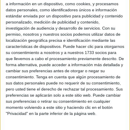
asunto a este medio. Asegura que emplear este servicio es
a información en un dispositivo, como cookies, y procesamos
imprescindible para los niños que presentan un
datos personales, como identificadores únicos e información
diagnóstico
TEA
. Normalmente, aunque depende del
estándar enviada por un dispositivo para publicidad y contenido
grado y del caso de cada uno, trasladarlos hasta la planta
personalizado, medición de publicidad y contenido,
investigación de audiencia y desarrollo de servicios.
Con su
superior por las escaleras
no es sencillo
.
permiso, nosotros y nuestros socios podemos utilizar datos de
localización geográfica precisa e identificación mediante las
“Cada uno tiene una manifestación u otra. Por ejemplo, las
características de dispositivos. Puede hacer clic para otorgarnos
rabietas son habituales. Creo que las terapeutas
su consentimiento a nosotros y a nuestros 1733 socios para
demasiado están callando porque cada cuarenta y cinco
que llevemos a cabo el procesamiento previamente descrito. De
minutos tienen que ir a recoger a los niños”, destaca.
forma alternativa, puede acceder a información más detallada y
cambiar sus preferencias antes de otorgar o negar su
Algunos caminan de puntillas. Otros pueden experimentar
consentimiento.
Tenga en cuenta que algún procesamiento de
sus datos personales puede no requerir de su consentimiento,
episodios de nervios en plena subida. Lo más fácil para
pero usted tiene el derecho de rechazar tal procesamiento. Sus
desplazarlos hacia las estancias localizadas arriba es
preferencias se aplicarán solo a este sitio web. Puede cambiar
utilizar el elevador. Es también más fácil y cómodo para los
sus preferencias o retirar su consentimiento en cualquier
propios niños.
momento volviendo a este sitio y haciendo clic en el botón
"Privacidad" en la parte inferior de la página web.
Familias